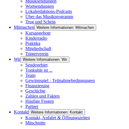
Musiksendungen
Wortsendungen
Lokalredaktions-Podcasts
Über das Musikprogramm
Trug und Schein
Mitmachen
Weitere Informationen: Mitmachen
Kursangebote
Kinderradio
Praktika
Mitgliedschaft
Trägerverein
Wir
Weitere Informationen: Wir
Sendegebiet
Tonkuhle ist ...
Team
Gewinnspiel - Teilnahmebedingungen
Finanzierung
Geschichte
Zahlen und Fakten
Häufige Fragen
Partner
Kontakt
Weitere Informationen: Kontakt
Kontakt, Anfahrt & Öffnungszeiten
Mitschnitte