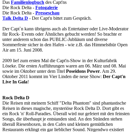
Das
Familienlogbuch
des Capt'ns
Die Rock Delta -
Fotogalerie
Die Rock Delta -
Presseschau
Talk Delta D
- Der Capt'n bittet zum Gespräch.
Der Capt`n kann übrigens auch als Entertainer oder Live-Moderator
für Rock- Events oder Ähnliches gebucht werden! So brachte er
unter anderem schon das PUBLIC-Jubliäum und diverse
Sommerfeste sicher in den Hafen - wie z.B. das Himmelsthür Open
Air am 15. Juni 2008.
2009 lief zum ersten Mal die Capt'n-Show in der Kulturfabrik
Löseke. Die ersten Aufführungen waren am 06. März und 08. Mai
sowie im Oktober unter dem Titel
Poseidons Power
. Am 29.
Oktober 2011 kommt im Vier Linden die neue Show:
Der Capt'n
Live In Gala
!
Rock Delta D
Die Reisen mit meinem Schiff "Delta Phantom" sind phantastische
Reisen in dieses magische, mysteriöse Rock Delta D. Dort gibt es
ein Rock 'n' Roll-Paradies. Überall wird nur gefeiert mit den feinsten
Songs, die überhaupt je entstanden sind. An den Stränden stehen
überall Riesenboxen, in den Cafes und kleinen gemütlichen
Restaurants erklingt ein gar lieblicher Sound. Nirgendwo existiert