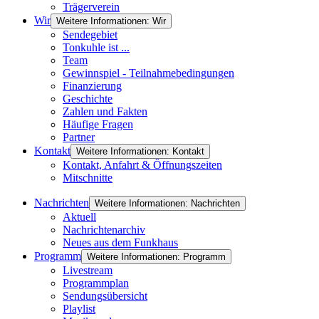
Trägerverein
Wir
Weitere Informationen: Wir
Sendegebiet
Tonkuhle ist ...
Team
Gewinnspiel - Teilnahmebedingungen
Finanzierung
Geschichte
Zahlen und Fakten
Häufige Fragen
Partner
Kontakt
Weitere Informationen: Kontakt
Kontakt, Anfahrt & Öffnungszeiten
Mitschnitte
Nachrichten
Weitere Informationen: Nachrichten
Aktuell
Nachrichtenarchiv
Neues aus dem Funkhaus
Programm
Weitere Informationen: Programm
Livestream
Programmplan
Sendungsübersicht
Playlist