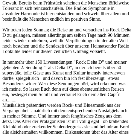
Gewalt. Bereits beim Frühstück scheinen die Menschen löffelweise
Toleranz in sich reinzuschaufeln. Die Endlos-Symphonie in
absoluter Harmonie ist hier entstanden und schwebt über allem und
beeinflußt die Menschen endlich im positiven Sinne.
Wir treten jeden Sonntag die Reise an und versuchen ins Rock Delta
D zu gelangen, müssen allerdings am selben Tage nach 90 Minuten
leider wieder umkehren, weil die Verpflichtungen in der alten Welt
noch bestehen und die Sendezeit über unseren Heimatsender Radio
Tonkuhle leider nur diesen zeitlichen Umfang vorsieht.
In nunmehr über 150 Livesendungen "Rock Delta D" und meiner
geliebten 2. Sendung "Talk Delta D", in der ich bereits über 50
supersüße, tolle Gäste aus Kunst und Kultur intensiv interviewen
durfte, spiegelt sich - und davon bin ich fest überzeugt - etwas
Besonderes wider. Wer diese Sendungen hört, wird erkennen was
ich meine. So lasset Euch denn auf diese abenteuerlichen Reisen
ein, besteiget mein Schiff und vertrauet Euch dem alten Capt`n
an........
Musikalisch präsentiert werden Rock- und Bluesmusik aus der
Vergangenheit - natürlich mit dem entsprechenden Nostalgiehauch
in meiner Stimme. Und immer auch fangfrisches Zeug aus dem
Jetzt. Das Alter der Protagonisten ist mir völlig egal - ob krähendes
Kleinkind oder zuckender Schleudergreis - sie sind bei mir an Bord
alle gleichermaßen willkommen. Diskussionen über das Alter eines