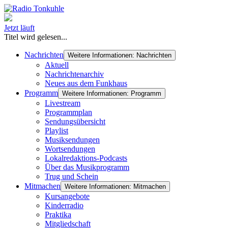
Jetzt läuft
Titel wird gelesen...
Nachrichten
Weitere Informationen: Nachrichten
Aktuell
Nachrichtenarchiv
Neues aus dem Funkhaus
Programm
Weitere Informationen: Programm
Livestream
Programmplan
Sendungsübersicht
Playlist
Musiksendungen
Wortsendungen
Lokalredaktions-Podcasts
Über das Musikprogramm
Trug und Schein
Mitmachen
Weitere Informationen: Mitmachen
Kursangebote
Kinderradio
Praktika
Mitgliedschaft