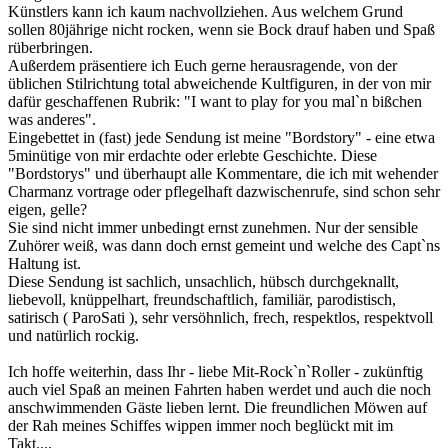
Künstlers kann ich kaum nachvollziehen. Aus welchem Grund
sollen 80jährige nicht rocken, wenn sie Bock drauf haben und Spaß
rüberbringen.
Außerdem präsentiere ich Euch gerne herausragende, von der
üblichen Stilrichtung total abweichende Kultfiguren, in der von mir
dafür geschaffenen Rubrik: "I want to play for you mal`n bißchen
was anderes".
Eingebettet in (fast) jede Sendung ist meine "Bordstory" - eine etwa
5minütige von mir erdachte oder erlebte Geschichte. Diese
"Bordstorys" und überhaupt alle Kommentare, die ich mit wehender
Charmanz vortrage oder pflegelhaft dazwischenrufe, sind schon sehr
eigen, gelle?
Sie sind nicht immer unbedingt ernst zunehmen. Nur der sensible
Zuhörer weiß, was dann doch ernst gemeint und welche des Capt`ns
Haltung ist.
Diese Sendung ist sachlich, unsachlich, hübsch durchgeknallt,
liebevoll, knüppelhart, freundschaftlich, familiär, parodistisch,
satirisch ( ParoSati ), sehr versöhnlich, frech, respektlos, respektvoll
und natürlich rockig.
Ich hoffe weiterhin, dass Ihr - liebe Mit-Rock`n`Roller - zukünftig
auch viel Spaß an meinen Fahrten haben werdet und auch die noch
anschwimmenden Gäste lieben lernt. Die freundlichen Möwen auf
der Rah meines Schiffes wippen immer noch beglückt mit im
Takt....