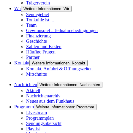
Trägerverein
Wir
Weitere Informationen: Wir
Sendegebiet
Tonkuhle ist ...
Team
Gewinnspiel - Teilnahmebedingungen
Finanzierung
Geschichte
Zahlen und Fakten
Häufige Fragen
Partner
Kontakt
Weitere Informationen: Kontakt
Kontakt, Anfahrt & Öffnungszeiten
Mitschnitte
Nachrichten
Weitere Informationen: Nachrichten
Aktuell
Nachrichtenarchiv
Neues aus dem Funkhaus
Programm
Weitere Informationen: Programm
Livestream
Programmplan
Sendungsübersicht
Playlist