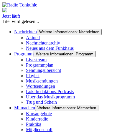
Jetzt läuft
Titel wird gelesen...
Nachrichten
Weitere Informationen: Nachrichten
Aktuell
Nachrichtenarchiv
Neues aus dem Funkhaus
Programm
Weitere Informationen: Programm
Livestream
Programmplan
Sendungsübersicht
Playlist
Musiksendungen
Wortsendungen
Lokalredaktions-Podcasts
Über das Musikprogramm
Trug und Schein
Mitmachen
Weitere Informationen: Mitmachen
Kursangebote
Kinderradio
Praktika
Mitgliedschaft