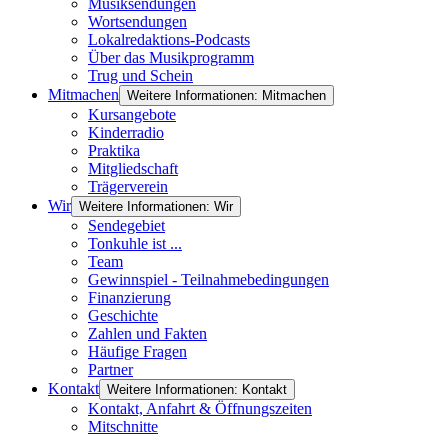
Musiksendungen
Wortsendungen
Lokalredaktions-Podcasts
Über das Musikprogramm
Trug und Schein
Mitmachen
Weitere Informationen: Mitmachen
Kursangebote
Kinderradio
Praktika
Mitgliedschaft
Trägerverein
Wir
Weitere Informationen: Wir
Sendegebiet
Tonkuhle ist ...
Team
Gewinnspiel - Teilnahmebedingungen
Finanzierung
Geschichte
Zahlen und Fakten
Häufige Fragen
Partner
Kontakt
Weitere Informationen: Kontakt
Kontakt, Anfahrt & Öffnungszeiten
Mitschnitte