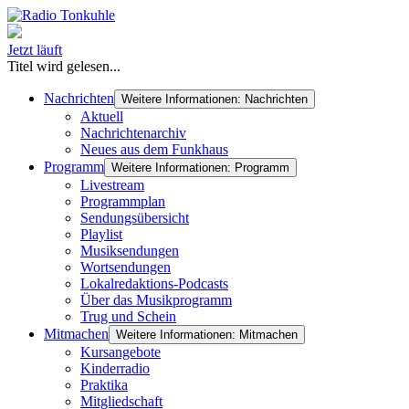
Jetzt läuft
Titel wird gelesen...
Nachrichten
Weitere Informationen: Nachrichten
Aktuell
Nachrichtenarchiv
Neues aus dem Funkhaus
Programm
Weitere Informationen: Programm
Livestream
Programmplan
Sendungsübersicht
Playlist
Musiksendungen
Wortsendungen
Lokalredaktions-Podcasts
Über das Musikprogramm
Trug und Schein
Mitmachen
Weitere Informationen: Mitmachen
Kursangebote
Kinderradio
Praktika
Mitgliedschaft