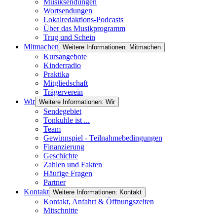
Musiksendungen
Wortsendungen
Lokalredaktions-Podcasts
Über das Musikprogramm
Trug und Schein
Mitmachen
Weitere Informationen: Mitmachen
Kursangebote
Kinderradio
Praktika
Mitgliedschaft
Trägerverein
Wir
Weitere Informationen: Wir
Sendegebiet
Tonkuhle ist ...
Team
Gewinnspiel - Teilnahmebedingungen
Finanzierung
Geschichte
Zahlen und Fakten
Häufige Fragen
Partner
Kontakt
Weitere Informationen: Kontakt
Kontakt, Anfahrt & Öffnungszeiten
Mitschnitte