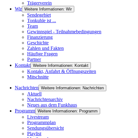
Trägerverein
Wir
Weitere Informationen: Wir
Sendegebiet
Tonkuhle ist ...
Team
Gewinnspiel - Teilnahmebedingungen
Finanzierung
Geschichte
Zahlen und Fakten
Häufige Fragen
Partner
Kontakt
Weitere Informationen: Kontakt
Kontakt, Anfahrt & Öffnungszeiten
Mitschnitte
Nachrichten
Weitere Informationen: Nachrichten
Aktuell
Nachrichtenarchiv
Neues aus dem Funkhaus
Programm
Weitere Informationen: Programm
Livestream
Programmplan
Sendungsübersicht
Playlist