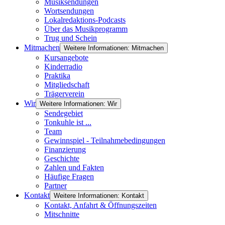
Musiksendungen
Wortsendungen
Lokalredaktions-Podcasts
Über das Musikprogramm
Trug und Schein
Mitmachen
Weitere Informationen: Mitmachen
Kursangebote
Kinderradio
Praktika
Mitgliedschaft
Trägerverein
Wir
Weitere Informationen: Wir
Sendegebiet
Tonkuhle ist ...
Team
Gewinnspiel - Teilnahmebedingungen
Finanzierung
Geschichte
Zahlen und Fakten
Häufige Fragen
Partner
Kontakt
Weitere Informationen: Kontakt
Kontakt, Anfahrt & Öffnungszeiten
Mitschnitte