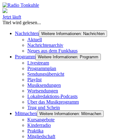
Jetzt läuft
Titel wird gelesen...
Nachrichten
Weitere Informationen: Nachrichten
Aktuell
Nachrichtenarchiv
Neues aus dem Funkhaus
Programm
Weitere Informationen: Programm
Livestream
Programmplan
Sendungsübersicht
Playlist
Musiksendungen
Wortsendungen
Lokalredaktions-Podcasts
Über das Musikprogramm
Trug und Schein
Mitmachen
Weitere Informationen: Mitmachen
Kursangebote
Kinderradio
Praktika
Mitgliedschaft