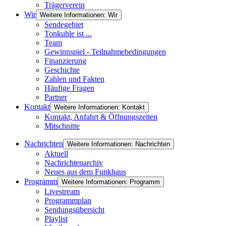
Trägerverein
Wir
Weitere Informationen: Wir
Sendegebiet
Tonkuhle ist ...
Team
Gewinnspiel - Teilnahmebedingungen
Finanzierung
Geschichte
Zahlen und Fakten
Häufige Fragen
Partner
Kontakt
Weitere Informationen: Kontakt
Kontakt, Anfahrt & Öffnungszeiten
Mitschnitte
Nachrichten
Weitere Informationen: Nachrichten
Aktuell
Nachrichtenarchiv
Neues aus dem Funkhaus
Programm
Weitere Informationen: Programm
Livestream
Programmplan
Sendungsübersicht
Playlist