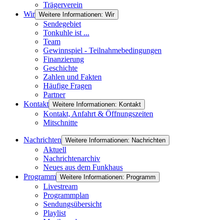
Trägerverein
Wir
Weitere Informationen: Wir
Sendegebiet
Tonkuhle ist ...
Team
Gewinnspiel - Teilnahmebedingungen
Finanzierung
Geschichte
Zahlen und Fakten
Häufige Fragen
Partner
Kontakt
Weitere Informationen: Kontakt
Kontakt, Anfahrt & Öffnungszeiten
Mitschnitte
Nachrichten
Weitere Informationen: Nachrichten
Aktuell
Nachrichtenarchiv
Neues aus dem Funkhaus
Programm
Weitere Informationen: Programm
Livestream
Programmplan
Sendungsübersicht
Playlist