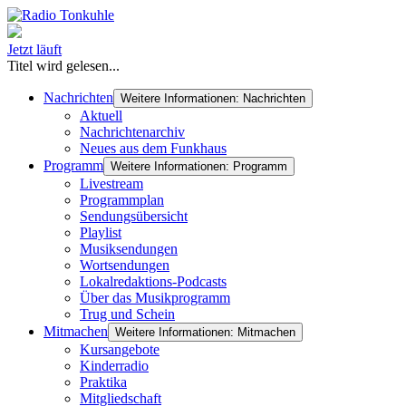
Jetzt läuft
Titel wird gelesen...
Nachrichten
Weitere Informationen: Nachrichten
Aktuell
Nachrichtenarchiv
Neues aus dem Funkhaus
Programm
Weitere Informationen: Programm
Livestream
Programmplan
Sendungsübersicht
Playlist
Musiksendungen
Wortsendungen
Lokalredaktions-Podcasts
Über das Musikprogramm
Trug und Schein
Mitmachen
Weitere Informationen: Mitmachen
Kursangebote
Kinderradio
Praktika
Mitgliedschaft