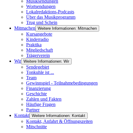
Musiksendungen
Wortsendungen
Lokalredaktions-Podcasts
Über das Musikprogramm
Trug und Schein
Mitmachen
Weitere Informationen: Mitmachen
Kursangebote
Kinderradio
Praktika
Mitgliedschaft
Trägerverein
Wir
Weitere Informationen: Wir
Sendegebiet
Tonkuhle ist ...
Team
Gewinnspiel - Teilnahmebedingungen
Finanzierung
Geschichte
Zahlen und Fakten
Häufige Fragen
Partner
Kontakt
Weitere Informationen: Kontakt
Kontakt, Anfahrt & Öffnungszeiten
Mitschnitte