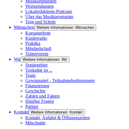
Musiksendungen
Wortsendungen
Lokalredaktions-Podcasts
Über das Musikprogramm
Trug und Schein
Mitmachen
Weitere Informationen: Mitmachen
Kursangebote
Kinderradio
Praktika
Mitgliedschaft
Trägerverein
Wir
Weitere Informationen: Wir
Sendegebiet
Tonkuhle ist ...
Team
Gewinnspiel - Teilnahmebedingungen
Finanzierung
Geschichte
Zahlen und Fakten
Häufige Fragen
Partner
Kontakt
Weitere Informationen: Kontakt
Kontakt, Anfahrt & Öffnungszeiten
Mitschnitte