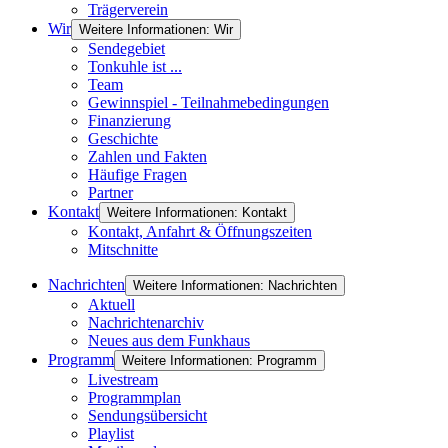
Trägerverein
Wir
Weitere Informationen: Wir
Sendegebiet
Tonkuhle ist ...
Team
Gewinnspiel - Teilnahmebedingungen
Finanzierung
Geschichte
Zahlen und Fakten
Häufige Fragen
Partner
Kontakt
Weitere Informationen: Kontakt
Kontakt, Anfahrt & Öffnungszeiten
Mitschnitte
Nachrichten
Weitere Informationen: Nachrichten
Aktuell
Nachrichtenarchiv
Neues aus dem Funkhaus
Programm
Weitere Informationen: Programm
Livestream
Programmplan
Sendungsübersicht
Playlist