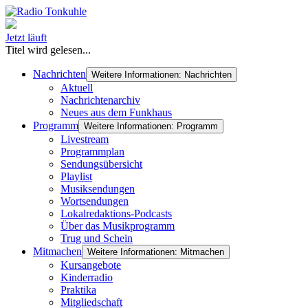
Jetzt läuft
Titel wird gelesen...
Nachrichten
Weitere Informationen: Nachrichten
Aktuell
Nachrichtenarchiv
Neues aus dem Funkhaus
Programm
Weitere Informationen: Programm
Livestream
Programmplan
Sendungsübersicht
Playlist
Musiksendungen
Wortsendungen
Lokalredaktions-Podcasts
Über das Musikprogramm
Trug und Schein
Mitmachen
Weitere Informationen: Mitmachen
Kursangebote
Kinderradio
Praktika
Mitgliedschaft