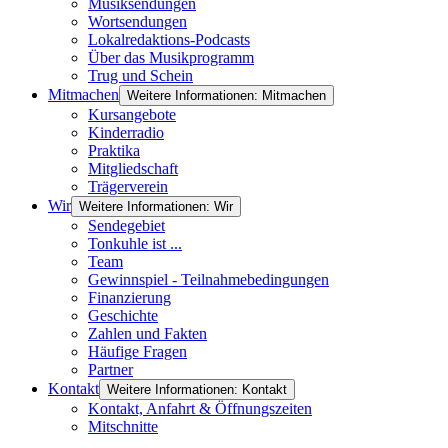
Musiksendungen
Wortsendungen
Lokalredaktions-Podcasts
Über das Musikprogramm
Trug und Schein
Mitmachen
Weitere Informationen: Mitmachen
Kursangebote
Kinderradio
Praktika
Mitgliedschaft
Trägerverein
Wir
Weitere Informationen: Wir
Sendegebiet
Tonkuhle ist ...
Team
Gewinnspiel - Teilnahmebedingungen
Finanzierung
Geschichte
Zahlen und Fakten
Häufige Fragen
Partner
Kontakt
Weitere Informationen: Kontakt
Kontakt, Anfahrt & Öffnungszeiten
Mitschnitte