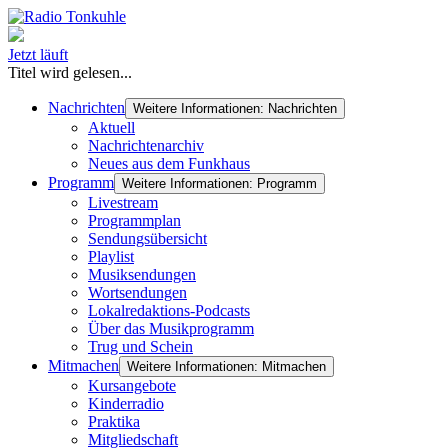
Jetzt läuft
Titel wird gelesen...
Nachrichten
Weitere Informationen: Nachrichten
Aktuell
Nachrichtenarchiv
Neues aus dem Funkhaus
Programm
Weitere Informationen: Programm
Livestream
Programmplan
Sendungsübersicht
Playlist
Musiksendungen
Wortsendungen
Lokalredaktions-Podcasts
Über das Musikprogramm
Trug und Schein
Mitmachen
Weitere Informationen: Mitmachen
Kursangebote
Kinderradio
Praktika
Mitgliedschaft