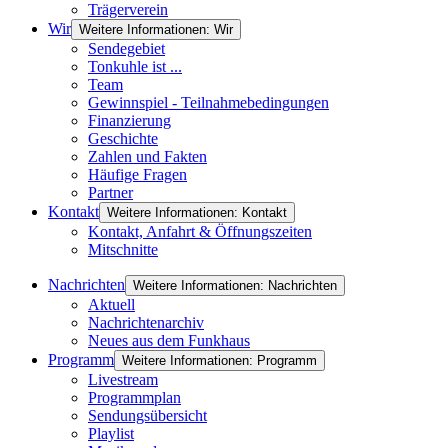
Trägerverein
Wir
Weitere Informationen: Wir
Sendegebiet
Tonkuhle ist ...
Team
Gewinnspiel - Teilnahmebedingungen
Finanzierung
Geschichte
Zahlen und Fakten
Häufige Fragen
Partner
Kontakt
Weitere Informationen: Kontakt
Kontakt, Anfahrt & Öffnungszeiten
Mitschnitte
Nachrichten
Weitere Informationen: Nachrichten
Aktuell
Nachrichtenarchiv
Neues aus dem Funkhaus
Programm
Weitere Informationen: Programm
Livestream
Programmplan
Sendungsübersicht
Playlist