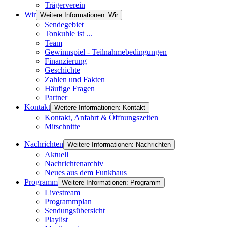
Trägerverein
Wir
Weitere Informationen: Wir
Sendegebiet
Tonkuhle ist ...
Team
Gewinnspiel - Teilnahmebedingungen
Finanzierung
Geschichte
Zahlen und Fakten
Häufige Fragen
Partner
Kontakt
Weitere Informationen: Kontakt
Kontakt, Anfahrt & Öffnungszeiten
Mitschnitte
Nachrichten
Weitere Informationen: Nachrichten
Aktuell
Nachrichtenarchiv
Neues aus dem Funkhaus
Programm
Weitere Informationen: Programm
Livestream
Programmplan
Sendungsübersicht
Playlist