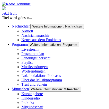
Jetzt läuft
Titel wird gelesen...
Nachrichten
Weitere Informationen: Nachrichten
Aktuell
Nachrichtenarchiv
Neues aus dem Funkhaus
Programm
Weitere Informationen: Programm
Livestream
Programmplan
Sendungsübersicht
Playlist
Musiksendungen
Wortsendungen
Lokalredaktions-Podcasts
Über das Musikprogramm
Trug und Schein
Mitmachen
Weitere Informationen: Mitmachen
Kursangebote
Kinderradio
Praktika
Mitgliedschaft