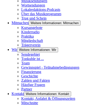
Musiksendungen
Wortsendungen
Lokalredaktions-Podcasts
Über das Musikprogramm
Trug und Schein
Mitmachen
Weitere Informationen: Mitmachen
Kursangebote
Kinderradio
Praktika
Mitgliedschaft
Trägerverein
Wir
Weitere Informationen: Wir
Sendegebiet
Tonkuhle ist ...
Team
Gewinnspiel - Teilnahmebedingungen
Finanzierung
Geschichte
Zahlen und Fakten
Häufige Fragen
Partner
Kontakt
Weitere Informationen: Kontakt
Kontakt, Anfahrt & Öffnungszeiten
Mitschnitte