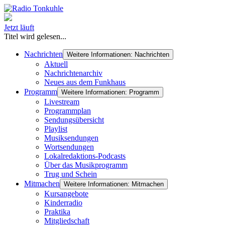
Jetzt läuft
Titel wird gelesen...
Nachrichten
Weitere Informationen: Nachrichten
Aktuell
Nachrichtenarchiv
Neues aus dem Funkhaus
Programm
Weitere Informationen: Programm
Livestream
Programmplan
Sendungsübersicht
Playlist
Musiksendungen
Wortsendungen
Lokalredaktions-Podcasts
Über das Musikprogramm
Trug und Schein
Mitmachen
Weitere Informationen: Mitmachen
Kursangebote
Kinderradio
Praktika
Mitgliedschaft