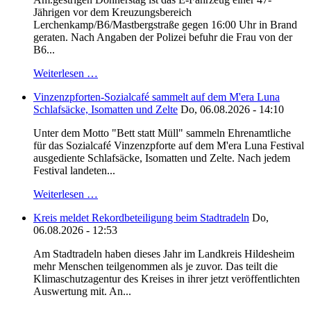
Jährigen vor dem Kreuzungsbereich
Lerchenkamp/B6/Mastbergstraße gegen 16:00 Uhr in Brand
geraten. Nach Angaben der Polizei befuhr die Frau von der
B6...
Weiterlesen …
Vinzenzpforten-Sozialcafé sammelt auf dem M'era Luna
Schlafsäcke, Isomatten und Zelte
Do, 06.08.2026 - 14:10
Unter dem Motto "Bett statt Müll" sammeln Ehrenamtliche
für das Sozialcafé Vinzenzpforte auf dem M'era Luna Festival
ausgediente Schlafsäcke, Isomatten und Zelte. Nach jedem
Festival landeten...
Weiterlesen …
Kreis meldet Rekordbeteiligung beim Stadtradeln
Do,
06.08.2026 - 12:53
Am Stadtradeln haben dieses Jahr im Landkreis Hildesheim
mehr Menschen teilgenommen als je zuvor. Das teilt die
Klimaschutzagentur des Kreises in ihrer jetzt veröffentlichten
Auswertung mit. An...