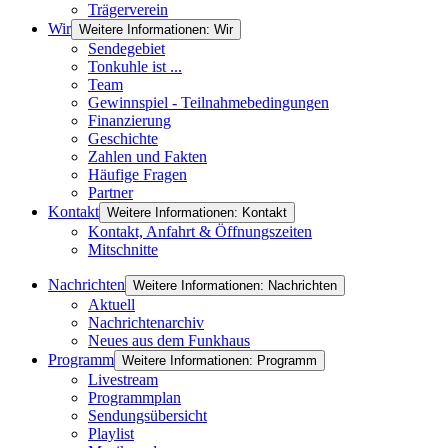
Trägerverein
Wir
Weitere Informationen: Wir
Sendegebiet
Tonkuhle ist ...
Team
Gewinnspiel - Teilnahmebedingungen
Finanzierung
Geschichte
Zahlen und Fakten
Häufige Fragen
Partner
Kontakt
Weitere Informationen: Kontakt
Kontakt, Anfahrt & Öffnungszeiten
Mitschnitte
Nachrichten
Weitere Informationen: Nachrichten
Aktuell
Nachrichtenarchiv
Neues aus dem Funkhaus
Programm
Weitere Informationen: Programm
Livestream
Programmplan
Sendungsübersicht
Playlist