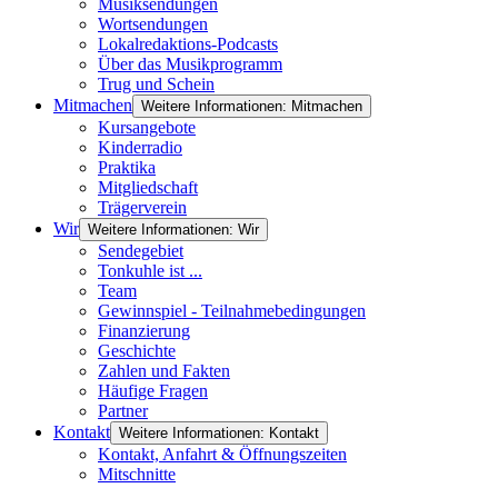
Musiksendungen
Wortsendungen
Lokalredaktions-Podcasts
Über das Musikprogramm
Trug und Schein
Mitmachen
Weitere Informationen: Mitmachen
Kursangebote
Kinderradio
Praktika
Mitgliedschaft
Trägerverein
Wir
Weitere Informationen: Wir
Sendegebiet
Tonkuhle ist ...
Team
Gewinnspiel - Teilnahmebedingungen
Finanzierung
Geschichte
Zahlen und Fakten
Häufige Fragen
Partner
Kontakt
Weitere Informationen: Kontakt
Kontakt, Anfahrt & Öffnungszeiten
Mitschnitte