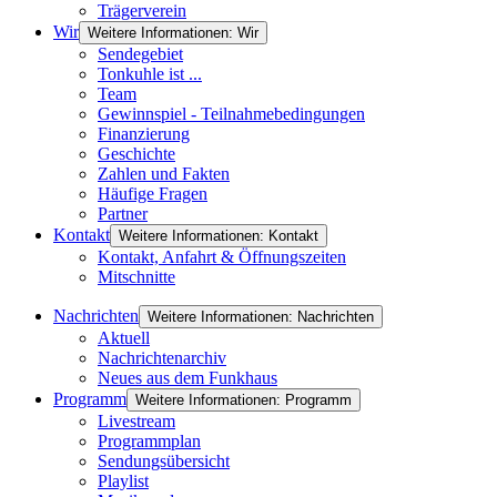
Trägerverein
Wir
Weitere Informationen: Wir
Sendegebiet
Tonkuhle ist ...
Team
Gewinnspiel - Teilnahmebedingungen
Finanzierung
Geschichte
Zahlen und Fakten
Häufige Fragen
Partner
Kontakt
Weitere Informationen: Kontakt
Kontakt, Anfahrt & Öffnungszeiten
Mitschnitte
Nachrichten
Weitere Informationen: Nachrichten
Aktuell
Nachrichtenarchiv
Neues aus dem Funkhaus
Programm
Weitere Informationen: Programm
Livestream
Programmplan
Sendungsübersicht
Playlist