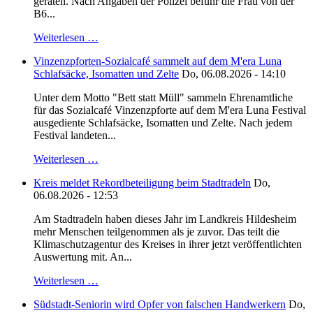
geraten. Nach Angaben der Polizei befuhr die Frau von der
B6...
Weiterlesen …
Vinzenzpforten-Sozialcafé sammelt auf dem M'era Luna
Schlafsäcke, Isomatten und Zelte
Do, 06.08.2026 - 14:10
Unter dem Motto "Bett statt Müll" sammeln Ehrenamtliche
für das Sozialcafé Vinzenzpforte auf dem M'era Luna Festival
ausgediente Schlafsäcke, Isomatten und Zelte. Nach jedem
Festival landeten...
Weiterlesen …
Kreis meldet Rekordbeteiligung beim Stadtradeln
Do,
06.08.2026 - 12:53
Am Stadtradeln haben dieses Jahr im Landkreis Hildesheim
mehr Menschen teilgenommen als je zuvor. Das teilt die
Klimaschutzagentur des Kreises in ihrer jetzt veröffentlichten
Auswertung mit. An...
Weiterlesen …
Südstadt-Seniorin wird Opfer von falschen Handwerkern
Do,