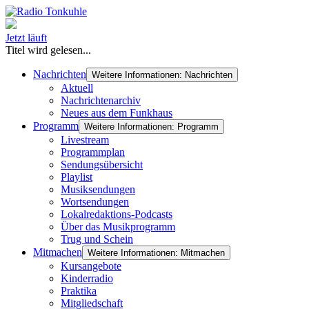
Jetzt läuft
Titel wird gelesen...
Nachrichten
Weitere Informationen: Nachrichten
Aktuell
Nachrichtenarchiv
Neues aus dem Funkhaus
Programm
Weitere Informationen: Programm
Livestream
Programmplan
Sendungsübersicht
Playlist
Musiksendungen
Wortsendungen
Lokalredaktions-Podcasts
Über das Musikprogramm
Trug und Schein
Mitmachen
Weitere Informationen: Mitmachen
Kursangebote
Kinderradio
Praktika
Mitgliedschaft