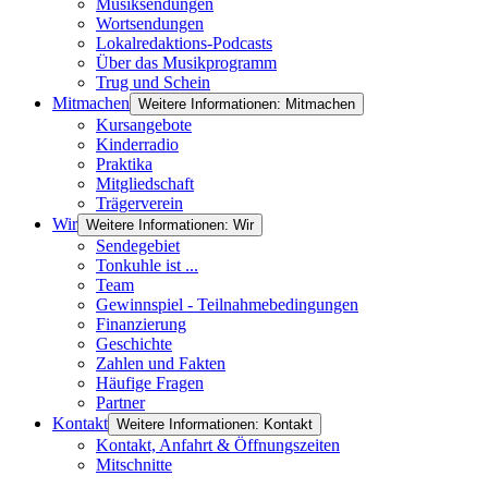
Musiksendungen
Wortsendungen
Lokalredaktions-Podcasts
Über das Musikprogramm
Trug und Schein
Mitmachen
Weitere Informationen: Mitmachen
Kursangebote
Kinderradio
Praktika
Mitgliedschaft
Trägerverein
Wir
Weitere Informationen: Wir
Sendegebiet
Tonkuhle ist ...
Team
Gewinnspiel - Teilnahmebedingungen
Finanzierung
Geschichte
Zahlen und Fakten
Häufige Fragen
Partner
Kontakt
Weitere Informationen: Kontakt
Kontakt, Anfahrt & Öffnungszeiten
Mitschnitte