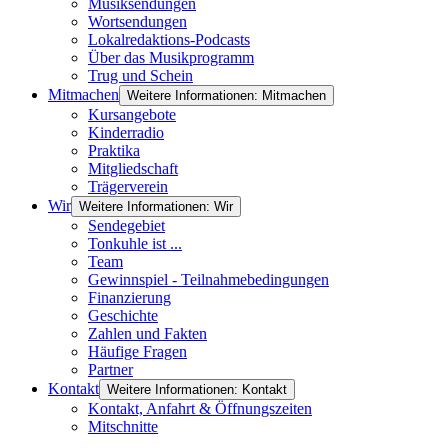
Musiksendungen
Wortsendungen
Lokalredaktions-Podcasts
Über das Musikprogramm
Trug und Schein
Mitmachen
Weitere Informationen: Mitmachen
Kursangebote
Kinderradio
Praktika
Mitgliedschaft
Trägerverein
Wir
Weitere Informationen: Wir
Sendegebiet
Tonkuhle ist ...
Team
Gewinnspiel - Teilnahmebedingungen
Finanzierung
Geschichte
Zahlen und Fakten
Häufige Fragen
Partner
Kontakt
Weitere Informationen: Kontakt
Kontakt, Anfahrt & Öffnungszeiten
Mitschnitte