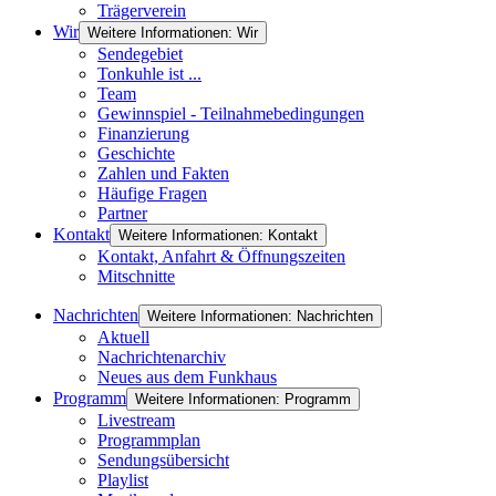
Trägerverein
Wir
Weitere Informationen: Wir
Sendegebiet
Tonkuhle ist ...
Team
Gewinnspiel - Teilnahmebedingungen
Finanzierung
Geschichte
Zahlen und Fakten
Häufige Fragen
Partner
Kontakt
Weitere Informationen: Kontakt
Kontakt, Anfahrt & Öffnungszeiten
Mitschnitte
Nachrichten
Weitere Informationen: Nachrichten
Aktuell
Nachrichtenarchiv
Neues aus dem Funkhaus
Programm
Weitere Informationen: Programm
Livestream
Programmplan
Sendungsübersicht
Playlist