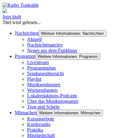
Jetzt läuft
Titel wird gelesen...
Nachrichten
Weitere Informationen: Nachrichten
Aktuell
Nachrichtenarchiv
Neues aus dem Funkhaus
Programm
Weitere Informationen: Programm
Livestream
Programmplan
Sendungsübersicht
Playlist
Musiksendungen
Wortsendungen
Lokalredaktions-Podcasts
Über das Musikprogramm
Trug und Schein
Mitmachen
Weitere Informationen: Mitmachen
Kursangebote
Kinderradio
Praktika
Mitgliedschaft