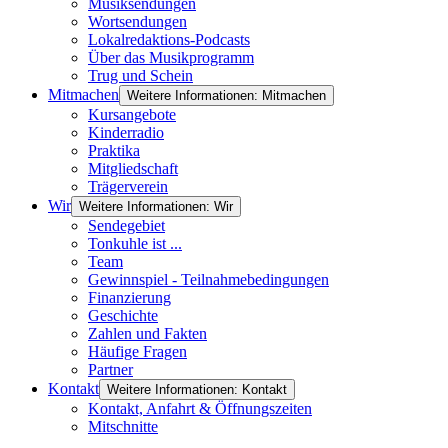
Musiksendungen
Wortsendungen
Lokalredaktions-Podcasts
Über das Musikprogramm
Trug und Schein
Mitmachen
Weitere Informationen: Mitmachen
Kursangebote
Kinderradio
Praktika
Mitgliedschaft
Trägerverein
Wir
Weitere Informationen: Wir
Sendegebiet
Tonkuhle ist ...
Team
Gewinnspiel - Teilnahmebedingungen
Finanzierung
Geschichte
Zahlen und Fakten
Häufige Fragen
Partner
Kontakt
Weitere Informationen: Kontakt
Kontakt, Anfahrt & Öffnungszeiten
Mitschnitte