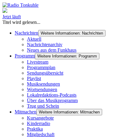
Jetzt läuft
Titel wird gelesen...
Nachrichten
Weitere Informationen: Nachrichten
Aktuell
Nachrichtenarchiv
Neues aus dem Funkhaus
Programm
Weitere Informationen: Programm
Livestream
Programmplan
Sendungsübersicht
Playlist
Musiksendungen
Wortsendungen
Lokalredaktions-Podcasts
Über das Musikprogramm
Trug und Schein
Mitmachen
Weitere Informationen: Mitmachen
Kursangebote
Kinderradio
Praktika
Mitgliedschaft