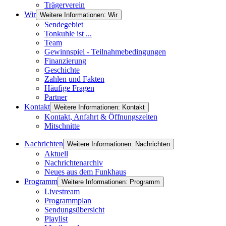
Trägerverein
Wir
Weitere Informationen: Wir
Sendegebiet
Tonkuhle ist ...
Team
Gewinnspiel - Teilnahmebedingungen
Finanzierung
Geschichte
Zahlen und Fakten
Häufige Fragen
Partner
Kontakt
Weitere Informationen: Kontakt
Kontakt, Anfahrt & Öffnungszeiten
Mitschnitte
Nachrichten
Weitere Informationen: Nachrichten
Aktuell
Nachrichtenarchiv
Neues aus dem Funkhaus
Programm
Weitere Informationen: Programm
Livestream
Programmplan
Sendungsübersicht
Playlist