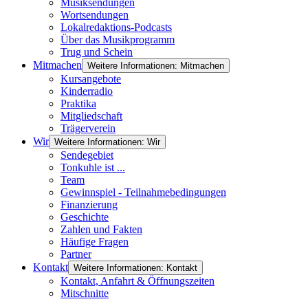
Musiksendungen
Wortsendungen
Lokalredaktions-Podcasts
Über das Musikprogramm
Trug und Schein
Mitmachen
Weitere Informationen: Mitmachen
Kursangebote
Kinderradio
Praktika
Mitgliedschaft
Trägerverein
Wir
Weitere Informationen: Wir
Sendegebiet
Tonkuhle ist ...
Team
Gewinnspiel - Teilnahmebedingungen
Finanzierung
Geschichte
Zahlen und Fakten
Häufige Fragen
Partner
Kontakt
Weitere Informationen: Kontakt
Kontakt, Anfahrt & Öffnungszeiten
Mitschnitte