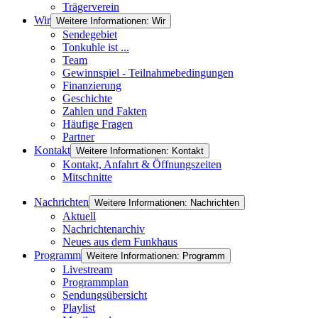
Trägerverein
Wir
Weitere Informationen: Wir
Sendegebiet
Tonkuhle ist ...
Team
Gewinnspiel - Teilnahmebedingungen
Finanzierung
Geschichte
Zahlen und Fakten
Häufige Fragen
Partner
Kontakt
Weitere Informationen: Kontakt
Kontakt, Anfahrt & Öffnungszeiten
Mitschnitte
Nachrichten
Weitere Informationen: Nachrichten
Aktuell
Nachrichtenarchiv
Neues aus dem Funkhaus
Programm
Weitere Informationen: Programm
Livestream
Programmplan
Sendungsübersicht
Playlist