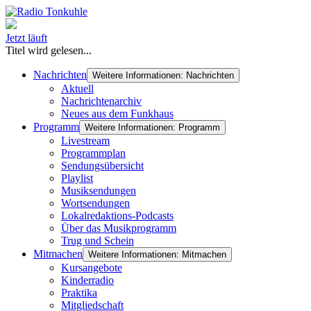
Jetzt läuft
Titel wird gelesen...
Nachrichten
Weitere Informationen: Nachrichten
Aktuell
Nachrichtenarchiv
Neues aus dem Funkhaus
Programm
Weitere Informationen: Programm
Livestream
Programmplan
Sendungsübersicht
Playlist
Musiksendungen
Wortsendungen
Lokalredaktions-Podcasts
Über das Musikprogramm
Trug und Schein
Mitmachen
Weitere Informationen: Mitmachen
Kursangebote
Kinderradio
Praktika
Mitgliedschaft