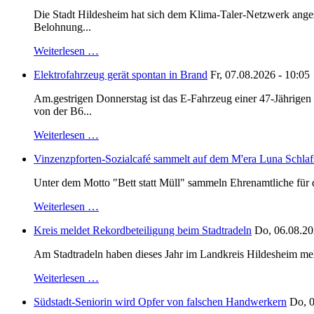
Die Stadt Hildesheim hat sich dem Klima-Taler-Netzwerk anges
Belohnung...
Weiterlesen …
Elektrofahrzeug gerät spontan in Brand
Fr, 07.08.2026 - 10:05
Am.gestrigen Donnerstag ist das E-Fahrzeug einer 47-Jährige
von der B6...
Weiterlesen …
Vinzenzpforten-Sozialcafé sammelt auf dem M'era Luna Schlaf
Unter dem Motto "Bett statt Müll" sammeln Ehrenamtliche für d
Weiterlesen …
Kreis meldet Rekordbeteiligung beim Stadtradeln
Do, 06.08.20
Am Stadtradeln haben dieses Jahr im Landkreis Hildesheim mehr 
Weiterlesen …
Südstadt-Seniorin wird Opfer von falschen Handwerkern
Do, 0