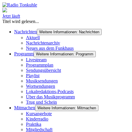
Jetzt läuft
Titel wird gelesen...
Nachrichten
Weitere Informationen: Nachrichten
Aktuell
Nachrichtenarchiv
Neues aus dem Funkhaus
Programm
Weitere Informationen: Programm
Livestream
Programmplan
Sendungsübersicht
Playlist
Musiksendungen
Wortsendungen
Lokalredaktions-Podcasts
Über das Musikprogramm
Trug und Schein
Mitmachen
Weitere Informationen: Mitmachen
Kursangebote
Kinderradio
Praktika
Mitgliedschaft