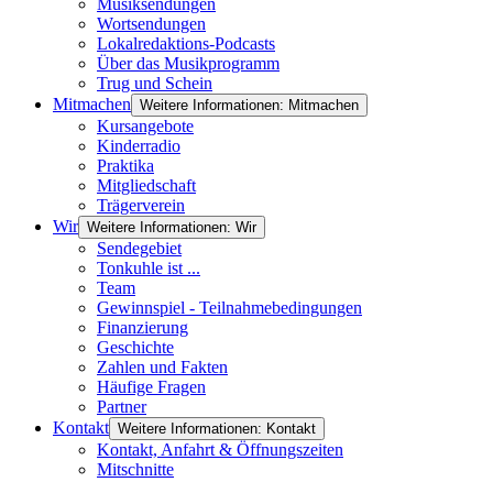
Musiksendungen
Wortsendungen
Lokalredaktions-Podcasts
Über das Musikprogramm
Trug und Schein
Mitmachen
Weitere Informationen: Mitmachen
Kursangebote
Kinderradio
Praktika
Mitgliedschaft
Trägerverein
Wir
Weitere Informationen: Wir
Sendegebiet
Tonkuhle ist ...
Team
Gewinnspiel - Teilnahmebedingungen
Finanzierung
Geschichte
Zahlen und Fakten
Häufige Fragen
Partner
Kontakt
Weitere Informationen: Kontakt
Kontakt, Anfahrt & Öffnungszeiten
Mitschnitte