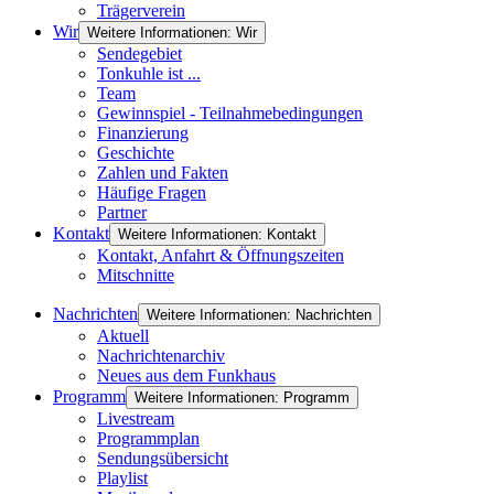
Trägerverein
Wir
Weitere Informationen: Wir
Sendegebiet
Tonkuhle ist ...
Team
Gewinnspiel - Teilnahmebedingungen
Finanzierung
Geschichte
Zahlen und Fakten
Häufige Fragen
Partner
Kontakt
Weitere Informationen: Kontakt
Kontakt, Anfahrt & Öffnungszeiten
Mitschnitte
Nachrichten
Weitere Informationen: Nachrichten
Aktuell
Nachrichtenarchiv
Neues aus dem Funkhaus
Programm
Weitere Informationen: Programm
Livestream
Programmplan
Sendungsübersicht
Playlist