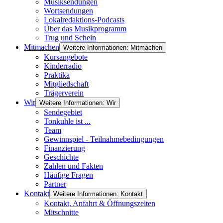
Musiksendungen
Wortsendungen
Lokalredaktions-Podcasts
Über das Musikprogramm
Trug und Schein
Mitmachen
Weitere Informationen: Mitmachen
Kursangebote
Kinderradio
Praktika
Mitgliedschaft
Trägerverein
Wir
Weitere Informationen: Wir
Sendegebiet
Tonkuhle ist ...
Team
Gewinnspiel - Teilnahmebedingungen
Finanzierung
Geschichte
Zahlen und Fakten
Häufige Fragen
Partner
Kontakt
Weitere Informationen: Kontakt
Kontakt, Anfahrt & Öffnungszeiten
Mitschnitte