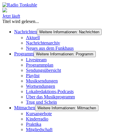
Jetzt läuft
Titel wird gelesen...
Nachrichten
Weitere Informationen: Nachrichten
Aktuell
Nachrichtenarchiv
Neues aus dem Funkhaus
Programm
Weitere Informationen: Programm
Livestream
Programmplan
Sendungsübersicht
Playlist
Musiksendungen
Wortsendungen
Lokalredaktions-Podcasts
Über das Musikprogramm
Trug und Schein
Mitmachen
Weitere Informationen: Mitmachen
Kursangebote
Kinderradio
Praktika
Mitgliedschaft