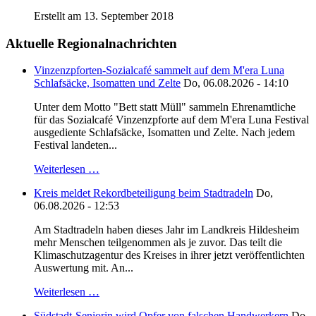
Erstellt am 13. September 2018
Aktuelle Regionalnachrichten
Vinzenzpforten-Sozialcafé sammelt auf dem M'era Luna
Schlafsäcke, Isomatten und Zelte
Do, 06.08.2026 - 14:10
Unter dem Motto "Bett statt Müll" sammeln Ehrenamtliche
für das Sozialcafé Vinzenzpforte auf dem M'era Luna Festival
ausgediente Schlafsäcke, Isomatten und Zelte. Nach jedem
Festival landeten...
Weiterlesen …
Kreis meldet Rekordbeteiligung beim Stadtradeln
Do,
06.08.2026 - 12:53
Am Stadtradeln haben dieses Jahr im Landkreis Hildesheim
mehr Menschen teilgenommen als je zuvor. Das teilt die
Klimaschutzagentur des Kreises in ihrer jetzt veröffentlichten
Auswertung mit. An...
Weiterlesen …
Südstadt-Seniorin wird Opfer von falschen Handwerkern
Do,