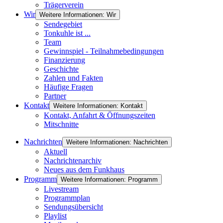
Trägerverein
Wir
Weitere Informationen: Wir
Sendegebiet
Tonkuhle ist ...
Team
Gewinnspiel - Teilnahmebedingungen
Finanzierung
Geschichte
Zahlen und Fakten
Häufige Fragen
Partner
Kontakt
Weitere Informationen: Kontakt
Kontakt, Anfahrt & Öffnungszeiten
Mitschnitte
Nachrichten
Weitere Informationen: Nachrichten
Aktuell
Nachrichtenarchiv
Neues aus dem Funkhaus
Programm
Weitere Informationen: Programm
Livestream
Programmplan
Sendungsübersicht
Playlist