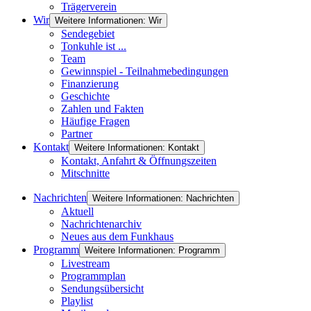
Trägerverein
Wir
Weitere Informationen: Wir
Sendegebiet
Tonkuhle ist ...
Team
Gewinnspiel - Teilnahmebedingungen
Finanzierung
Geschichte
Zahlen und Fakten
Häufige Fragen
Partner
Kontakt
Weitere Informationen: Kontakt
Kontakt, Anfahrt & Öffnungszeiten
Mitschnitte
Nachrichten
Weitere Informationen: Nachrichten
Aktuell
Nachrichtenarchiv
Neues aus dem Funkhaus
Programm
Weitere Informationen: Programm
Livestream
Programmplan
Sendungsübersicht
Playlist