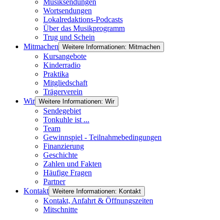
Musiksendungen
Wortsendungen
Lokalredaktions-Podcasts
Über das Musikprogramm
Trug und Schein
Mitmachen
Weitere Informationen: Mitmachen
Kursangebote
Kinderradio
Praktika
Mitgliedschaft
Trägerverein
Wir
Weitere Informationen: Wir
Sendegebiet
Tonkuhle ist ...
Team
Gewinnspiel - Teilnahmebedingungen
Finanzierung
Geschichte
Zahlen und Fakten
Häufige Fragen
Partner
Kontakt
Weitere Informationen: Kontakt
Kontakt, Anfahrt & Öffnungszeiten
Mitschnitte