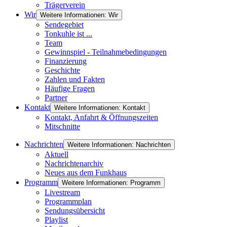
Trägerverein
Wir
Weitere Informationen: Wir
Sendegebiet
Tonkuhle ist ...
Team
Gewinnspiel - Teilnahmebedingungen
Finanzierung
Geschichte
Zahlen und Fakten
Häufige Fragen
Partner
Kontakt
Weitere Informationen: Kontakt
Kontakt, Anfahrt & Öffnungszeiten
Mitschnitte
Nachrichten
Weitere Informationen: Nachrichten
Aktuell
Nachrichtenarchiv
Neues aus dem Funkhaus
Programm
Weitere Informationen: Programm
Livestream
Programmplan
Sendungsübersicht
Playlist