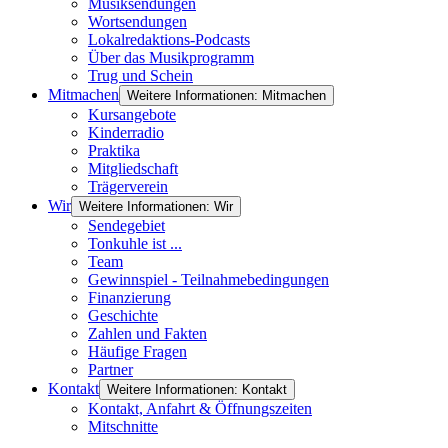
Musiksendungen
Wortsendungen
Lokalredaktions-Podcasts
Über das Musikprogramm
Trug und Schein
Mitmachen
Weitere Informationen: Mitmachen
Kursangebote
Kinderradio
Praktika
Mitgliedschaft
Trägerverein
Wir
Weitere Informationen: Wir
Sendegebiet
Tonkuhle ist ...
Team
Gewinnspiel - Teilnahmebedingungen
Finanzierung
Geschichte
Zahlen und Fakten
Häufige Fragen
Partner
Kontakt
Weitere Informationen: Kontakt
Kontakt, Anfahrt & Öffnungszeiten
Mitschnitte