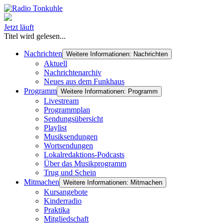
Jetzt läuft
Titel wird gelesen...
Nachrichten
Weitere Informationen: Nachrichten
Aktuell
Nachrichtenarchiv
Neues aus dem Funkhaus
Programm
Weitere Informationen: Programm
Livestream
Programmplan
Sendungsübersicht
Playlist
Musiksendungen
Wortsendungen
Lokalredaktions-Podcasts
Über das Musikprogramm
Trug und Schein
Mitmachen
Weitere Informationen: Mitmachen
Kursangebote
Kinderradio
Praktika
Mitgliedschaft