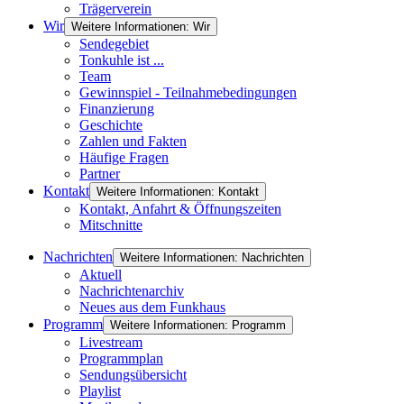
Trägerverein
Wir
Weitere Informationen: Wir
Sendegebiet
Tonkuhle ist ...
Team
Gewinnspiel - Teilnahmebedingungen
Finanzierung
Geschichte
Zahlen und Fakten
Häufige Fragen
Partner
Kontakt
Weitere Informationen: Kontakt
Kontakt, Anfahrt & Öffnungszeiten
Mitschnitte
Nachrichten
Weitere Informationen: Nachrichten
Aktuell
Nachrichtenarchiv
Neues aus dem Funkhaus
Programm
Weitere Informationen: Programm
Livestream
Programmplan
Sendungsübersicht
Playlist