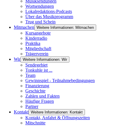
Musiksendungen
Wortsendungen
Lokalredaktions-Podcasts
Über das Musikprogramm
Trug und Schein
Mitmachen
Weitere Informationen: Mitmachen
Kursangebote
Kinderradio
Praktika
Mitgliedschaft
Trägerverein
Wir
Weitere Informationen: Wir
Sendegebiet
Tonkuhle ist ...
Team
Gewinnspiel - Teilnahmebedingungen
Finanzierung
Geschichte
Zahlen und Fakten
Häufige Fragen
Partner
Kontakt
Weitere Informationen: Kontakt
Kontakt, Anfahrt & Öffnungszeiten
Mitschnitte