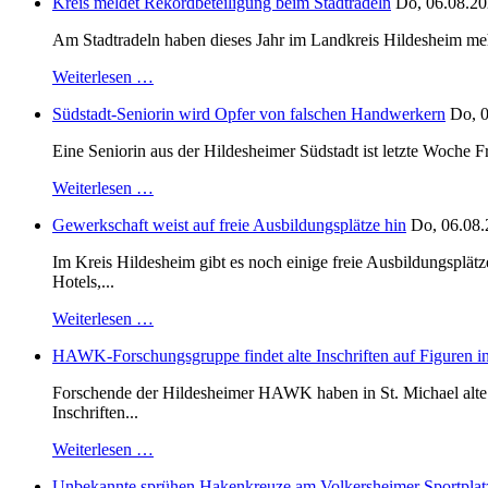
Kreis meldet Rekordbeteiligung beim Stadtradeln
Do, 06.08.20
Am Stadtradeln haben dieses Jahr im Landkreis Hildesheim mehr 
Weiterlesen …
Südstadt-Seniorin wird Opfer von falschen Handwerkern
Do, 0
Eine Seniorin aus der Hildesheimer Südstadt ist letzte Woche F
Weiterlesen …
Gewerkschaft weist auf freie Ausbildungsplätze hin
Do, 06.08.
Im Kreis Hildesheim gibt es noch einige freie Ausbildungsplät
Hotels,...
Weiterlesen …
HAWK-Forschungsgruppe findet alte Inschriften auf Figuren in
Forschende der Hildesheimer HAWK haben in St. Michael alte B
Inschriften...
Weiterlesen …
Unbekannte sprühen Hakenkreuze am Volkersheimer Sportplat