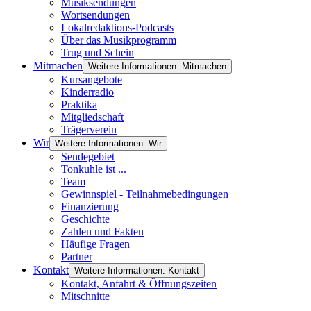
Musiksendungen
Wortsendungen
Lokalredaktions-Podcasts
Über das Musikprogramm
Trug und Schein
Mitmachen
Weitere Informationen: Mitmachen
Kursangebote
Kinderradio
Praktika
Mitgliedschaft
Trägerverein
Wir
Weitere Informationen: Wir
Sendegebiet
Tonkuhle ist ...
Team
Gewinnspiel - Teilnahmebedingungen
Finanzierung
Geschichte
Zahlen und Fakten
Häufige Fragen
Partner
Kontakt
Weitere Informationen: Kontakt
Kontakt, Anfahrt & Öffnungszeiten
Mitschnitte