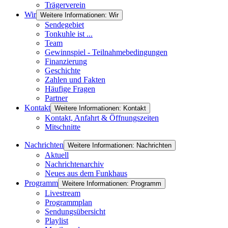
Trägerverein
Wir
Weitere Informationen: Wir
Sendegebiet
Tonkuhle ist ...
Team
Gewinnspiel - Teilnahmebedingungen
Finanzierung
Geschichte
Zahlen und Fakten
Häufige Fragen
Partner
Kontakt
Weitere Informationen: Kontakt
Kontakt, Anfahrt & Öffnungszeiten
Mitschnitte
Nachrichten
Weitere Informationen: Nachrichten
Aktuell
Nachrichtenarchiv
Neues aus dem Funkhaus
Programm
Weitere Informationen: Programm
Livestream
Programmplan
Sendungsübersicht
Playlist