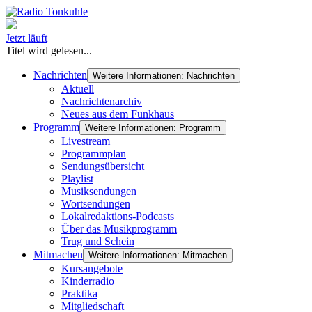
Jetzt läuft
Titel wird gelesen...
Nachrichten
Weitere Informationen: Nachrichten
Aktuell
Nachrichtenarchiv
Neues aus dem Funkhaus
Programm
Weitere Informationen: Programm
Livestream
Programmplan
Sendungsübersicht
Playlist
Musiksendungen
Wortsendungen
Lokalredaktions-Podcasts
Über das Musikprogramm
Trug und Schein
Mitmachen
Weitere Informationen: Mitmachen
Kursangebote
Kinderradio
Praktika
Mitgliedschaft