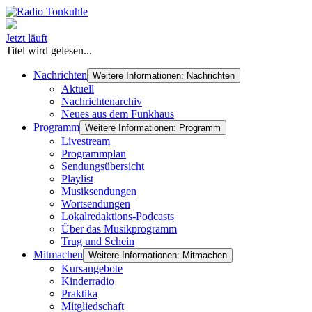
Jetzt läuft
Titel wird gelesen...
Nachrichten
Weitere Informationen: Nachrichten
Aktuell
Nachrichtenarchiv
Neues aus dem Funkhaus
Programm
Weitere Informationen: Programm
Livestream
Programmplan
Sendungsübersicht
Playlist
Musiksendungen
Wortsendungen
Lokalredaktions-Podcasts
Über das Musikprogramm
Trug und Schein
Mitmachen
Weitere Informationen: Mitmachen
Kursangebote
Kinderradio
Praktika
Mitgliedschaft