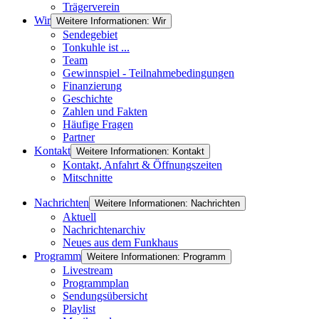
Trägerverein
Wir
Weitere Informationen: Wir
Sendegebiet
Tonkuhle ist ...
Team
Gewinnspiel - Teilnahmebedingungen
Finanzierung
Geschichte
Zahlen und Fakten
Häufige Fragen
Partner
Kontakt
Weitere Informationen: Kontakt
Kontakt, Anfahrt & Öffnungszeiten
Mitschnitte
Nachrichten
Weitere Informationen: Nachrichten
Aktuell
Nachrichtenarchiv
Neues aus dem Funkhaus
Programm
Weitere Informationen: Programm
Livestream
Programmplan
Sendungsübersicht
Playlist