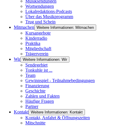
Musiksendungen
Wortsendungen
Lokalredaktions-Podcasts
Über das Musikprogramm
Trug und Schein
Mitmachen
Weitere Informationen: Mitmachen
Kursangebote
Kinderradio
Praktika
Mitgliedschaft
Trägerverein
Wir
Weitere Informationen: Wir
Sendegebiet
Tonkuhle ist ...
Team
Gewinnspiel - Teilnahmebedingungen
Finanzierung
Geschichte
Zahlen und Fakten
Häufige Fragen
Partner
Kontakt
Weitere Informationen: Kontakt
Kontakt, Anfahrt & Öffnungszeiten
Mitschnitte