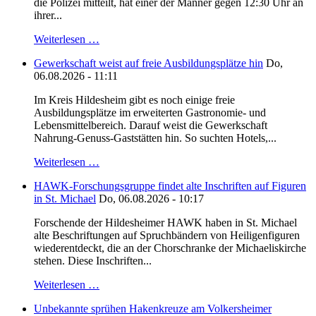
die Polizei mitteilt, hat einer der Männer gegen 12:30 Uhr an
ihrer...
Weiterlesen …
Gewerkschaft weist auf freie Ausbildungsplätze hin
Do,
06.08.2026 - 11:11
Im Kreis Hildesheim gibt es noch einige freie
Ausbildungsplätze im erweiterten Gastronomie- und
Lebensmittelbereich. Darauf weist die Gewerkschaft
Nahrung-Genuss-Gaststätten hin. So suchten Hotels,...
Weiterlesen …
HAWK-Forschungsgruppe findet alte Inschriften auf Figuren
in St. Michael
Do, 06.08.2026 - 10:17
Forschende der Hildesheimer HAWK haben in St. Michael
alte Beschriftungen auf Spruchbändern von Heiligenfiguren
wiederentdeckt, die an der Chorschranke der Michaeliskirche
stehen. Diese Inschriften...
Weiterlesen …
Unbekannte sprühen Hakenkreuze am Volkersheimer