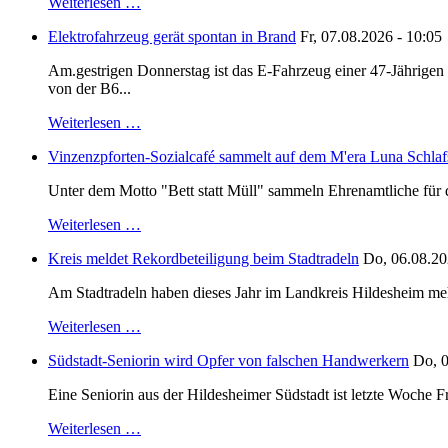
Weiterlesen …
Elektrofahrzeug gerät spontan in Brand
Fr, 07.08.2026 - 10:05
Am.gestrigen Donnerstag ist das E-Fahrzeug einer 47-Jährige
von der B6...
Weiterlesen …
Vinzenzpforten-Sozialcafé sammelt auf dem M'era Luna Schlaf
Unter dem Motto "Bett statt Müll" sammeln Ehrenamtliche für d
Weiterlesen …
Kreis meldet Rekordbeteiligung beim Stadtradeln
Do, 06.08.20
Am Stadtradeln haben dieses Jahr im Landkreis Hildesheim mehr 
Weiterlesen …
Südstadt-Seniorin wird Opfer von falschen Handwerkern
Do, 0
Eine Seniorin aus der Hildesheimer Südstadt ist letzte Woche F
Weiterlesen …