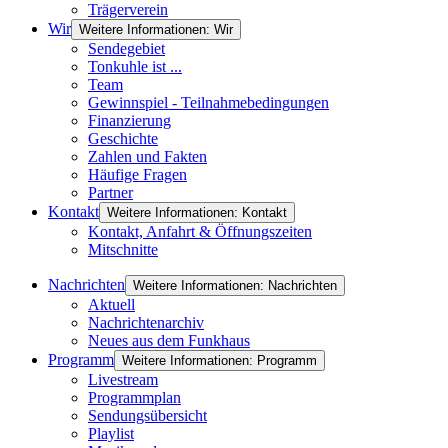
Trägerverein
Wir
Weitere Informationen: Wir
Sendegebiet
Tonkuhle ist ...
Team
Gewinnspiel - Teilnahmebedingungen
Finanzierung
Geschichte
Zahlen und Fakten
Häufige Fragen
Partner
Kontakt
Weitere Informationen: Kontakt
Kontakt, Anfahrt & Öffnungszeiten
Mitschnitte
Nachrichten
Weitere Informationen: Nachrichten
Aktuell
Nachrichtenarchiv
Neues aus dem Funkhaus
Programm
Weitere Informationen: Programm
Livestream
Programmplan
Sendungsübersicht
Playlist