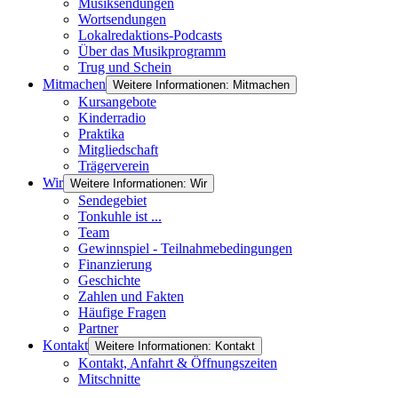
Musiksendungen
Wortsendungen
Lokalredaktions-Podcasts
Über das Musikprogramm
Trug und Schein
Mitmachen
Weitere Informationen: Mitmachen
Kursangebote
Kinderradio
Praktika
Mitgliedschaft
Trägerverein
Wir
Weitere Informationen: Wir
Sendegebiet
Tonkuhle ist ...
Team
Gewinnspiel - Teilnahmebedingungen
Finanzierung
Geschichte
Zahlen und Fakten
Häufige Fragen
Partner
Kontakt
Weitere Informationen: Kontakt
Kontakt, Anfahrt & Öffnungszeiten
Mitschnitte