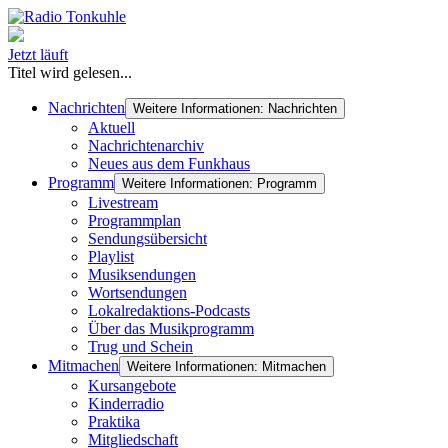
Jetzt läuft
Titel wird gelesen...
Nachrichten
Weitere Informationen: Nachrichten
Aktuell
Nachrichtenarchiv
Neues aus dem Funkhaus
Programm
Weitere Informationen: Programm
Livestream
Programmplan
Sendungsübersicht
Playlist
Musiksendungen
Wortsendungen
Lokalredaktions-Podcasts
Über das Musikprogramm
Trug und Schein
Mitmachen
Weitere Informationen: Mitmachen
Kursangebote
Kinderradio
Praktika
Mitgliedschaft