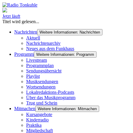
Jetzt läuft
Titel wird gelesen...
Nachrichten
Weitere Informationen: Nachrichten
Aktuell
Nachrichtenarchiv
Neues aus dem Funkhaus
Programm
Weitere Informationen: Programm
Livestream
Programmplan
Sendungsübersicht
Playlist
Musiksendungen
Wortsendungen
Lokalredaktions-Podcasts
Über das Musikprogramm
Trug und Schein
Mitmachen
Weitere Informationen: Mitmachen
Kursangebote
Kinderradio
Praktika
Mitgliedschaft