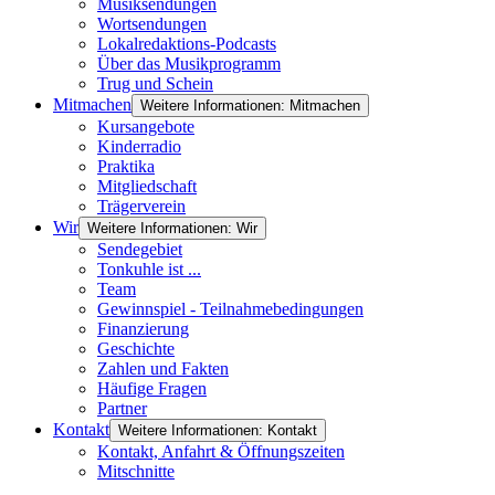
Musiksendungen
Wortsendungen
Lokalredaktions-Podcasts
Über das Musikprogramm
Trug und Schein
Mitmachen
Weitere Informationen: Mitmachen
Kursangebote
Kinderradio
Praktika
Mitgliedschaft
Trägerverein
Wir
Weitere Informationen: Wir
Sendegebiet
Tonkuhle ist ...
Team
Gewinnspiel - Teilnahmebedingungen
Finanzierung
Geschichte
Zahlen und Fakten
Häufige Fragen
Partner
Kontakt
Weitere Informationen: Kontakt
Kontakt, Anfahrt & Öffnungszeiten
Mitschnitte