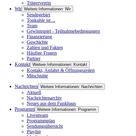
Trägerverein
Wir
Weitere Informationen: Wir
Sendegebiet
Tonkuhle ist ...
Team
Gewinnspiel - Teilnahmebedingungen
Finanzierung
Geschichte
Zahlen und Fakten
Häufige Fragen
Partner
Kontakt
Weitere Informationen: Kontakt
Kontakt, Anfahrt & Öffnungszeiten
Mitschnitte
Nachrichten
Weitere Informationen: Nachrichten
Aktuell
Nachrichtenarchiv
Neues aus dem Funkhaus
Programm
Weitere Informationen: Programm
Livestream
Programmplan
Sendungsübersicht
Playlist