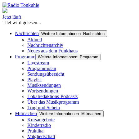
Jetzt läuft
Titel wird gelesen...
Nachrichten
Weitere Informationen: Nachrichten
Aktuell
Nachrichtenarchiv
Neues aus dem Funkhaus
Programm
Weitere Informationen: Programm
Livestream
Programmplan
Sendungsübersicht
Playlist
Musiksendungen
Wortsendungen
Lokalredaktions-Podcasts
Über das Musikprogramm
Trug und Schein
Mitmachen
Weitere Informationen: Mitmachen
Kursangebote
Kinderradio
Praktika
Mitgliedschaft