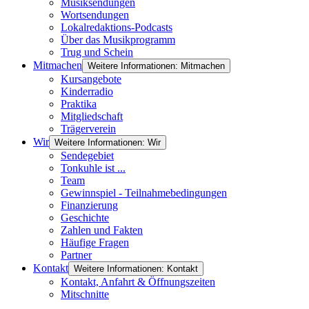
Musiksendungen
Wortsendungen
Lokalredaktions-Podcasts
Über das Musikprogramm
Trug und Schein
Mitmachen
Weitere Informationen: Mitmachen
Kursangebote
Kinderradio
Praktika
Mitgliedschaft
Trägerverein
Wir
Weitere Informationen: Wir
Sendegebiet
Tonkuhle ist ...
Team
Gewinnspiel - Teilnahmebedingungen
Finanzierung
Geschichte
Zahlen und Fakten
Häufige Fragen
Partner
Kontakt
Weitere Informationen: Kontakt
Kontakt, Anfahrt & Öffnungszeiten
Mitschnitte