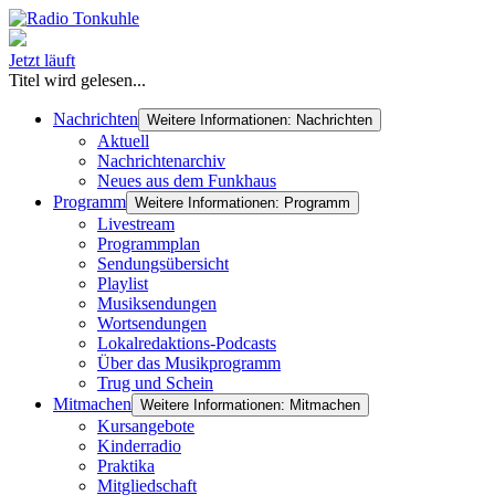
Jetzt läuft
Titel wird gelesen...
Nachrichten
Weitere Informationen: Nachrichten
Aktuell
Nachrichtenarchiv
Neues aus dem Funkhaus
Programm
Weitere Informationen: Programm
Livestream
Programmplan
Sendungsübersicht
Playlist
Musiksendungen
Wortsendungen
Lokalredaktions-Podcasts
Über das Musikprogramm
Trug und Schein
Mitmachen
Weitere Informationen: Mitmachen
Kursangebote
Kinderradio
Praktika
Mitgliedschaft