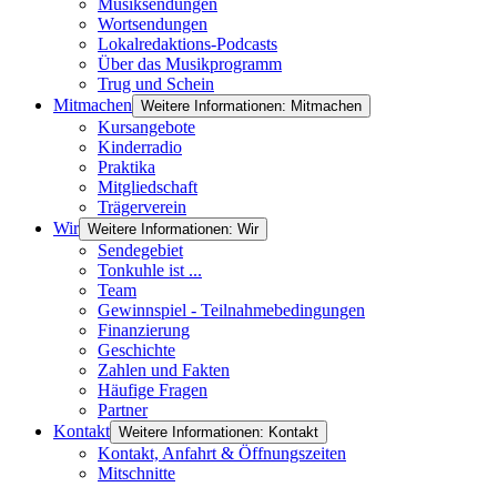
Musiksendungen
Wortsendungen
Lokalredaktions-Podcasts
Über das Musikprogramm
Trug und Schein
Mitmachen
Weitere Informationen: Mitmachen
Kursangebote
Kinderradio
Praktika
Mitgliedschaft
Trägerverein
Wir
Weitere Informationen: Wir
Sendegebiet
Tonkuhle ist ...
Team
Gewinnspiel - Teilnahmebedingungen
Finanzierung
Geschichte
Zahlen und Fakten
Häufige Fragen
Partner
Kontakt
Weitere Informationen: Kontakt
Kontakt, Anfahrt & Öffnungszeiten
Mitschnitte