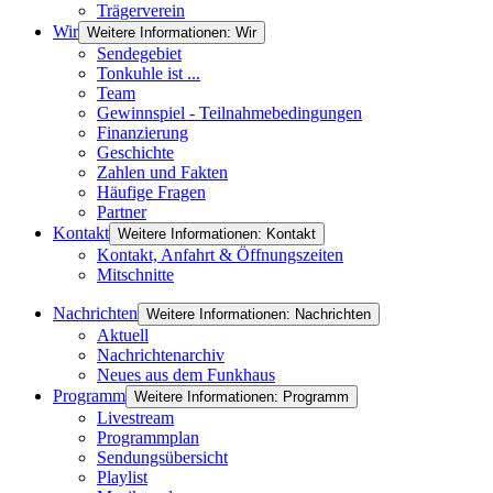
Trägerverein
Wir
Weitere Informationen: Wir
Sendegebiet
Tonkuhle ist ...
Team
Gewinnspiel - Teilnahmebedingungen
Finanzierung
Geschichte
Zahlen und Fakten
Häufige Fragen
Partner
Kontakt
Weitere Informationen: Kontakt
Kontakt, Anfahrt & Öffnungszeiten
Mitschnitte
Nachrichten
Weitere Informationen: Nachrichten
Aktuell
Nachrichtenarchiv
Neues aus dem Funkhaus
Programm
Weitere Informationen: Programm
Livestream
Programmplan
Sendungsübersicht
Playlist