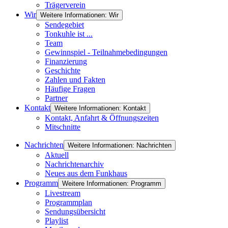
Trägerverein
Wir
Weitere Informationen: Wir
Sendegebiet
Tonkuhle ist ...
Team
Gewinnspiel - Teilnahmebedingungen
Finanzierung
Geschichte
Zahlen und Fakten
Häufige Fragen
Partner
Kontakt
Weitere Informationen: Kontakt
Kontakt, Anfahrt & Öffnungszeiten
Mitschnitte
Nachrichten
Weitere Informationen: Nachrichten
Aktuell
Nachrichtenarchiv
Neues aus dem Funkhaus
Programm
Weitere Informationen: Programm
Livestream
Programmplan
Sendungsübersicht
Playlist