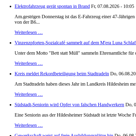
Elektrofahrzeug gerät spontan in Brand
Fr, 07.08.2026 - 10:05
Am.gestrigen Donnerstag ist das E-Fahrzeug einer 47-Jährige
von der B6...
Weiterlesen …
Vinzenzpforten-Sozialcafé sammelt auf dem M'era Luna Schlaf
Unter dem Motto "Bett statt Müll" sammeln Ehrenamtliche für d
Weiterlesen …
Kreis meldet Rekordbeteiligung beim Stadtradeln
Do, 06.08.20
Am Stadtradeln haben dieses Jahr im Landkreis Hildesheim mehr 
Weiterlesen …
Südstadt-Seniorin wird Opfer von falschen Handwerkern
Do, 0
Eine Seniorin aus der Hildesheimer Südstadt ist letzte Woche F
Weiterlesen …
Gewerkschaft weist auf freie Ausbildungsplätze hin
Do, 06.08.