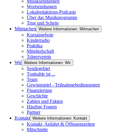
Musiksendungen
Wortsendungen
Lokalredaktions-Podcasts
Über das Musikprogramm
Trug und Schein
Mitmachen
Weitere Informationen: Mitmachen
Kursangebote
Kinderradio
Praktika
Mitgliedschaft
Trägerverein
Wir
Weitere Informationen: Wir
Sendegebiet
Tonkuhle ist ...
Team
Gewinnspiel - Teilnahmebedingungen
Finanzierung
Geschichte
Zahlen und Fakten
Häufige Fragen
Partner
Kontakt
Weitere Informationen: Kontakt
Kontakt, Anfahrt & Öffnungszeiten
Mitschnitte