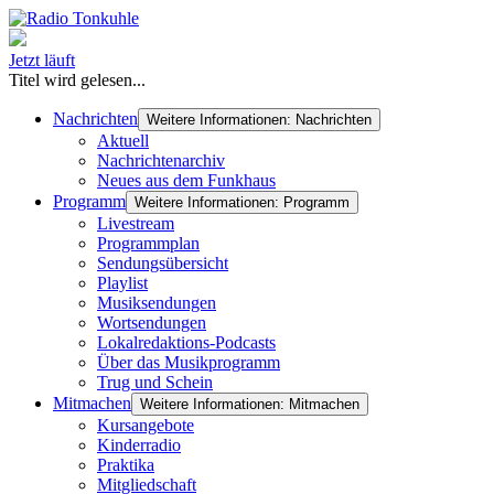
Jetzt läuft
Titel wird gelesen...
Nachrichten
Weitere Informationen: Nachrichten
Aktuell
Nachrichtenarchiv
Neues aus dem Funkhaus
Programm
Weitere Informationen: Programm
Livestream
Programmplan
Sendungsübersicht
Playlist
Musiksendungen
Wortsendungen
Lokalredaktions-Podcasts
Über das Musikprogramm
Trug und Schein
Mitmachen
Weitere Informationen: Mitmachen
Kursangebote
Kinderradio
Praktika
Mitgliedschaft