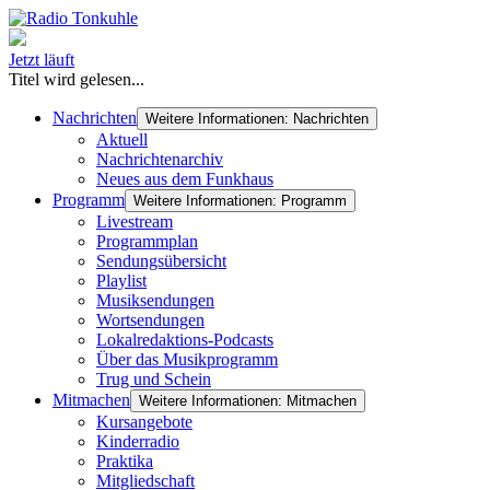
Jetzt läuft
Titel wird gelesen...
Nachrichten
Weitere Informationen: Nachrichten
Aktuell
Nachrichtenarchiv
Neues aus dem Funkhaus
Programm
Weitere Informationen: Programm
Livestream
Programmplan
Sendungsübersicht
Playlist
Musiksendungen
Wortsendungen
Lokalredaktions-Podcasts
Über das Musikprogramm
Trug und Schein
Mitmachen
Weitere Informationen: Mitmachen
Kursangebote
Kinderradio
Praktika
Mitgliedschaft