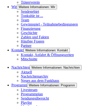
Trägerverein
Wir
Weitere Informationen: Wir
Sendegebiet
Tonkuhle ist ...
Team
Gewinnspiel - Teilnahmebedingungen
Finanzierung
Geschichte
Zahlen und Fakten
Häufige Fragen
Partner
Kontakt
Weitere Informationen: Kontakt
Kontakt, Anfahrt & Öffnungszeiten
Mitschnitte
Nachrichten
Weitere Informationen: Nachrichten
Aktuell
Nachrichtenarchiv
Neues aus dem Funkhaus
Programm
Weitere Informationen: Programm
Livestream
Programmplan
Sendungsübersicht
Playlist