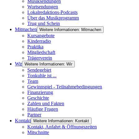
Musiksendungen
Wortsendungen
Lokalredaktions-Podcasts
Über das Musikprogramm
Trug und Schein
Mitmachen
Weitere Informationen: Mitmachen
Kursangebote
Kinderradio
Praktika
Mitgliedschaft
Trägerverein
Wir
Weitere Informationen: Wir
Sendegebiet
Tonkuhle ist ...
Team
Gewinnspiel - Teilnahmebedingungen
Finanzierung
Geschichte
Zahlen und Fakten
Häufige Fragen
Partner
Kontakt
Weitere Informationen: Kontakt
Kontakt, Anfahrt & Öffnungszeiten
Mitschnitte