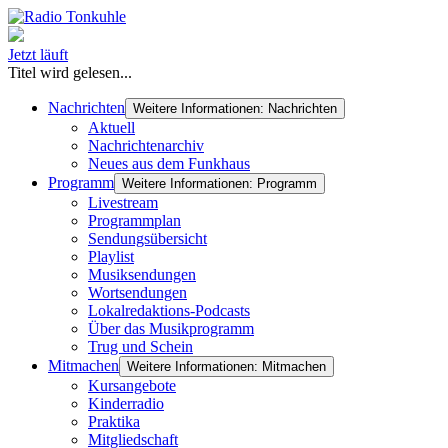
Jetzt läuft
Titel wird gelesen...
Nachrichten
Weitere Informationen: Nachrichten
Aktuell
Nachrichtenarchiv
Neues aus dem Funkhaus
Programm
Weitere Informationen: Programm
Livestream
Programmplan
Sendungsübersicht
Playlist
Musiksendungen
Wortsendungen
Lokalredaktions-Podcasts
Über das Musikprogramm
Trug und Schein
Mitmachen
Weitere Informationen: Mitmachen
Kursangebote
Kinderradio
Praktika
Mitgliedschaft