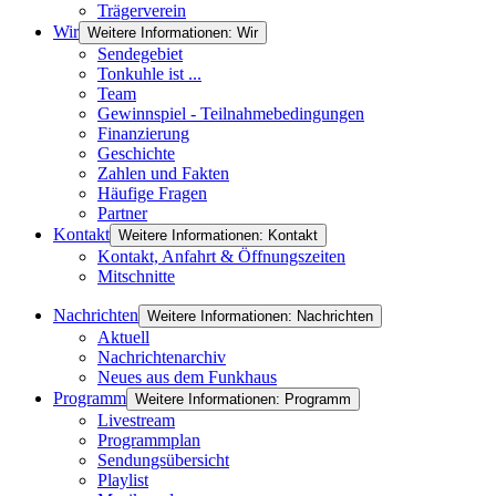
Trägerverein
Wir
Weitere Informationen: Wir
Sendegebiet
Tonkuhle ist ...
Team
Gewinnspiel - Teilnahmebedingungen
Finanzierung
Geschichte
Zahlen und Fakten
Häufige Fragen
Partner
Kontakt
Weitere Informationen: Kontakt
Kontakt, Anfahrt & Öffnungszeiten
Mitschnitte
Nachrichten
Weitere Informationen: Nachrichten
Aktuell
Nachrichtenarchiv
Neues aus dem Funkhaus
Programm
Weitere Informationen: Programm
Livestream
Programmplan
Sendungsübersicht
Playlist