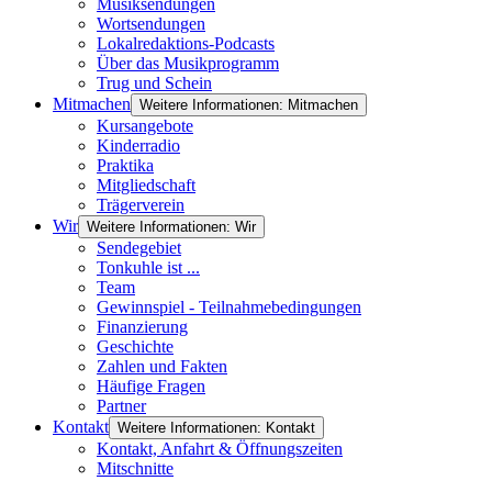
Musiksendungen
Wortsendungen
Lokalredaktions-Podcasts
Über das Musikprogramm
Trug und Schein
Mitmachen
Weitere Informationen: Mitmachen
Kursangebote
Kinderradio
Praktika
Mitgliedschaft
Trägerverein
Wir
Weitere Informationen: Wir
Sendegebiet
Tonkuhle ist ...
Team
Gewinnspiel - Teilnahmebedingungen
Finanzierung
Geschichte
Zahlen und Fakten
Häufige Fragen
Partner
Kontakt
Weitere Informationen: Kontakt
Kontakt, Anfahrt & Öffnungszeiten
Mitschnitte