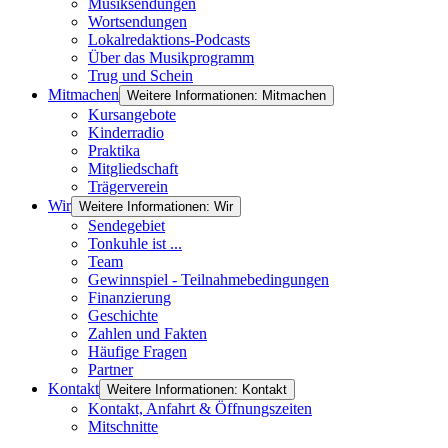
Musiksendungen
Wortsendungen
Lokalredaktions-Podcasts
Über das Musikprogramm
Trug und Schein
Mitmachen
Weitere Informationen: Mitmachen
Kursangebote
Kinderradio
Praktika
Mitgliedschaft
Trägerverein
Wir
Weitere Informationen: Wir
Sendegebiet
Tonkuhle ist ...
Team
Gewinnspiel - Teilnahmebedingungen
Finanzierung
Geschichte
Zahlen und Fakten
Häufige Fragen
Partner
Kontakt
Weitere Informationen: Kontakt
Kontakt, Anfahrt & Öffnungszeiten
Mitschnitte