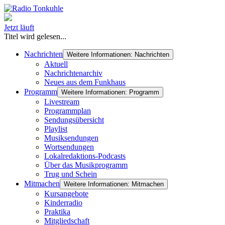
Jetzt läuft
Titel wird gelesen...
Nachrichten
Weitere Informationen: Nachrichten
Aktuell
Nachrichtenarchiv
Neues aus dem Funkhaus
Programm
Weitere Informationen: Programm
Livestream
Programmplan
Sendungsübersicht
Playlist
Musiksendungen
Wortsendungen
Lokalredaktions-Podcasts
Über das Musikprogramm
Trug und Schein
Mitmachen
Weitere Informationen: Mitmachen
Kursangebote
Kinderradio
Praktika
Mitgliedschaft