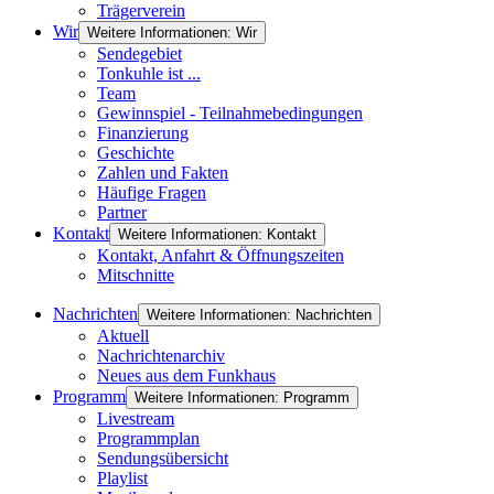
Trägerverein
Wir
Weitere Informationen: Wir
Sendegebiet
Tonkuhle ist ...
Team
Gewinnspiel - Teilnahmebedingungen
Finanzierung
Geschichte
Zahlen und Fakten
Häufige Fragen
Partner
Kontakt
Weitere Informationen: Kontakt
Kontakt, Anfahrt & Öffnungszeiten
Mitschnitte
Nachrichten
Weitere Informationen: Nachrichten
Aktuell
Nachrichtenarchiv
Neues aus dem Funkhaus
Programm
Weitere Informationen: Programm
Livestream
Programmplan
Sendungsübersicht
Playlist