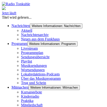
Jetzt läuft
Titel wird gelesen...
Nachrichten
Weitere Informationen: Nachrichten
Aktuell
Nachrichtenarchiv
Neues aus dem Funkhaus
Programm
Weitere Informationen: Programm
Livestream
Programmplan
Sendungsübersicht
Playlist
Musiksendungen
Wortsendungen
Lokalredaktions-Podcasts
Über das Musikprogramm
Trug und Schein
Mitmachen
Weitere Informationen: Mitmachen
Kursangebote
Kinderradio
Praktika
Mitgliedschaft