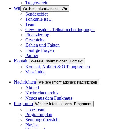
Trägerverein
Wir
Weitere Informationen: Wir
Sendegebiet
Tonkuhle ist ...
Team
Gewinnspiel - Teilnahmebedingungen
Finanzierung
Geschichte
Zahlen und Fakten
Häufige Fragen
Partner
Kontakt
Weitere Informationen: Kontakt
Kontakt, Anfahrt & Öffnungszeiten
Mitschnitte
Nachrichten
Weitere Informationen: Nachrichten
Aktuell
Nachrichtenarchiv
Neues aus dem Funkhaus
Programm
Weitere Informationen: Programm
Livestream
Programmplan
Sendungsübersicht
Playlist