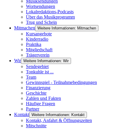
Musiksendungen
Wortsendungen
Lokalredaktions-Podcasts
Über das Musikprogramm
Trug und Schein
Mitmachen
Weitere Informationen: Mitmachen
Kursangebote
Kinderradio
Praktika
Mitgliedschaft
Trägerverein
Wir
Weitere Informationen: Wir
Sendegebiet
Tonkuhle ist ...
Team
Gewinnspiel - Teilnahmebedingungen
Finanzierung
Geschichte
Zahlen und Fakten
Häufige Fragen
Partner
Kontakt
Weitere Informationen: Kontakt
Kontakt, Anfahrt & Öffnungszeiten
Mitschnitte