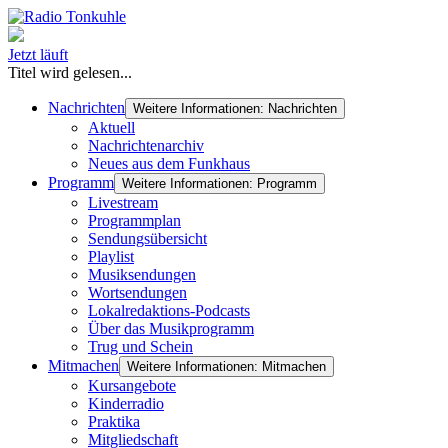
Jetzt läuft
Titel wird gelesen...
Nachrichten
Weitere Informationen: Nachrichten
Aktuell
Nachrichtenarchiv
Neues aus dem Funkhaus
Programm
Weitere Informationen: Programm
Livestream
Programmplan
Sendungsübersicht
Playlist
Musiksendungen
Wortsendungen
Lokalredaktions-Podcasts
Über das Musikprogramm
Trug und Schein
Mitmachen
Weitere Informationen: Mitmachen
Kursangebote
Kinderradio
Praktika
Mitgliedschaft