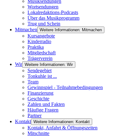
Musiksendungen
Wortsendungen
Lokalredaktions-Podcasts
Über das Musikprogramm
Trug und Schein
Mitmachen
Weitere Informationen: Mitmachen
Kursangebote
Kinderradio
Praktika
Mitgliedschaft
Trägerverein
Wir
Weitere Informationen: Wir
Sendegebiet
Tonkuhle ist ...
Team
Gewinnspiel - Teilnahmebedingungen
Finanzierung
Geschichte
Zahlen und Fakten
Häufige Fragen
Partner
Kontakt
Weitere Informationen: Kontakt
Kontakt, Anfahrt & Öffnungszeiten
Mitschnitte