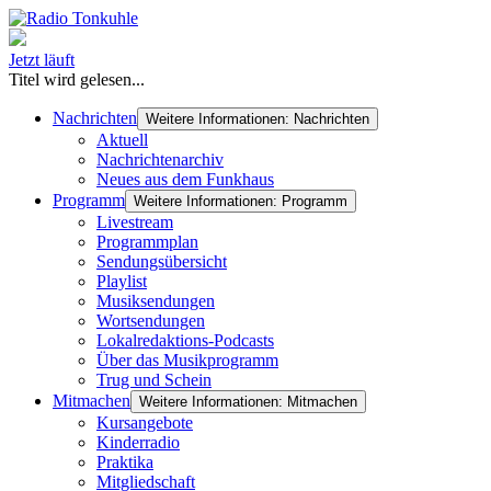
Jetzt läuft
Titel wird gelesen...
Nachrichten
Weitere Informationen: Nachrichten
Aktuell
Nachrichtenarchiv
Neues aus dem Funkhaus
Programm
Weitere Informationen: Programm
Livestream
Programmplan
Sendungsübersicht
Playlist
Musiksendungen
Wortsendungen
Lokalredaktions-Podcasts
Über das Musikprogramm
Trug und Schein
Mitmachen
Weitere Informationen: Mitmachen
Kursangebote
Kinderradio
Praktika
Mitgliedschaft