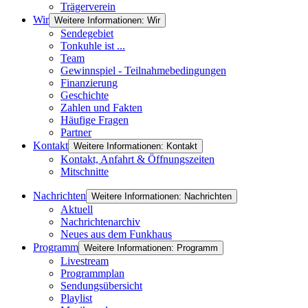
Trägerverein
Wir
Weitere Informationen: Wir
Sendegebiet
Tonkuhle ist ...
Team
Gewinnspiel - Teilnahmebedingungen
Finanzierung
Geschichte
Zahlen und Fakten
Häufige Fragen
Partner
Kontakt
Weitere Informationen: Kontakt
Kontakt, Anfahrt & Öffnungszeiten
Mitschnitte
Nachrichten
Weitere Informationen: Nachrichten
Aktuell
Nachrichtenarchiv
Neues aus dem Funkhaus
Programm
Weitere Informationen: Programm
Livestream
Programmplan
Sendungsübersicht
Playlist