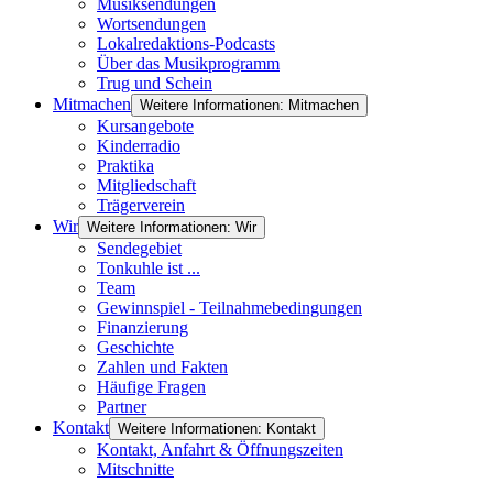
Musiksendungen
Wortsendungen
Lokalredaktions-Podcasts
Über das Musikprogramm
Trug und Schein
Mitmachen
Weitere Informationen: Mitmachen
Kursangebote
Kinderradio
Praktika
Mitgliedschaft
Trägerverein
Wir
Weitere Informationen: Wir
Sendegebiet
Tonkuhle ist ...
Team
Gewinnspiel - Teilnahmebedingungen
Finanzierung
Geschichte
Zahlen und Fakten
Häufige Fragen
Partner
Kontakt
Weitere Informationen: Kontakt
Kontakt, Anfahrt & Öffnungszeiten
Mitschnitte