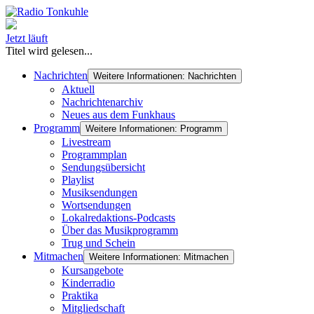
Jetzt läuft
Titel wird gelesen...
Nachrichten
Weitere Informationen: Nachrichten
Aktuell
Nachrichtenarchiv
Neues aus dem Funkhaus
Programm
Weitere Informationen: Programm
Livestream
Programmplan
Sendungsübersicht
Playlist
Musiksendungen
Wortsendungen
Lokalredaktions-Podcasts
Über das Musikprogramm
Trug und Schein
Mitmachen
Weitere Informationen: Mitmachen
Kursangebote
Kinderradio
Praktika
Mitgliedschaft