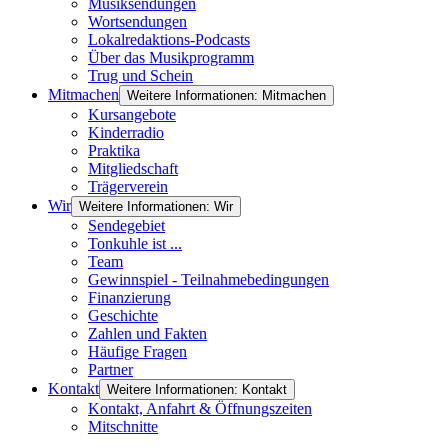
Musiksendungen
Wortsendungen
Lokalredaktions-Podcasts
Über das Musikprogramm
Trug und Schein
Mitmachen
Weitere Informationen: Mitmachen
Kursangebote
Kinderradio
Praktika
Mitgliedschaft
Trägerverein
Wir
Weitere Informationen: Wir
Sendegebiet
Tonkuhle ist ...
Team
Gewinnspiel - Teilnahmebedingungen
Finanzierung
Geschichte
Zahlen und Fakten
Häufige Fragen
Partner
Kontakt
Weitere Informationen: Kontakt
Kontakt, Anfahrt & Öffnungszeiten
Mitschnitte