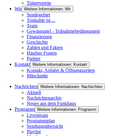
Trägerverein
Wir
Weitere Informationen: Wir
Sendegebiet
Tonkuhle ist ...
Team
Gewinnspiel - Teilnahmebedingungen
Finanzierung
Geschichte
Zahlen und Fakten
Häufige Fragen
Partner
Kontakt
Weitere Informationen: Kontakt
Kontakt, Anfahrt & Öffnungszeiten
Mitschnitte
Nachrichten
Weitere Informationen: Nachrichten
Aktuell
Nachrichtenarchiv
Neues aus dem Funkhaus
Programm
Weitere Informationen: Programm
Livestream
Programmplan
Sendungsübersicht
Playlist