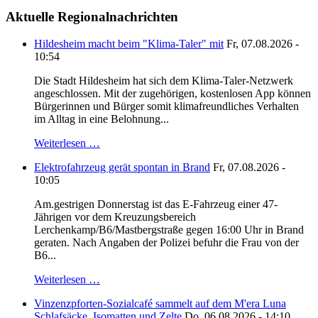
Aktuelle Regionalnachrichten
Hildesheim macht beim "Klima-Taler" mit
Fr, 07.08.2026 -
10:54
Die Stadt Hildesheim hat sich dem Klima-Taler-Netzwerk
angeschlossen. Mit der zugehörigen, kostenlosen App können
Bürgerinnen und Bürger somit klimafreundliches Verhalten
im Alltag in eine Belohnung...
Weiterlesen …
Elektrofahrzeug gerät spontan in Brand
Fr, 07.08.2026 -
10:05
Am.gestrigen Donnerstag ist das E-Fahrzeug einer 47-
Jährigen vor dem Kreuzungsbereich
Lerchenkamp/B6/Mastbergstraße gegen 16:00 Uhr in Brand
geraten. Nach Angaben der Polizei befuhr die Frau von der
B6...
Weiterlesen …
Vinzenzpforten-Sozialcafé sammelt auf dem M'era Luna
Schlafsäcke, Isomatten und Zelte
Do, 06.08.2026 - 14:10