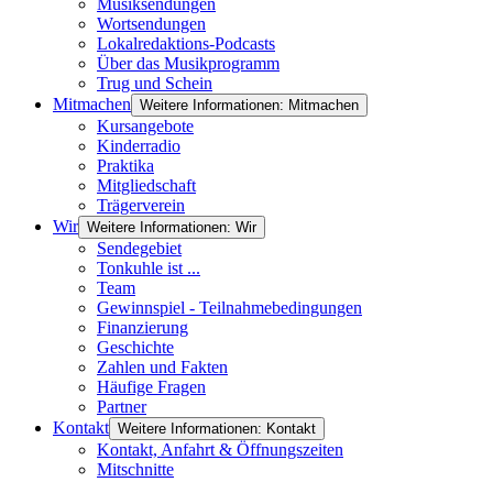
Musiksendungen
Wortsendungen
Lokalredaktions-Podcasts
Über das Musikprogramm
Trug und Schein
Mitmachen
Weitere Informationen: Mitmachen
Kursangebote
Kinderradio
Praktika
Mitgliedschaft
Trägerverein
Wir
Weitere Informationen: Wir
Sendegebiet
Tonkuhle ist ...
Team
Gewinnspiel - Teilnahmebedingungen
Finanzierung
Geschichte
Zahlen und Fakten
Häufige Fragen
Partner
Kontakt
Weitere Informationen: Kontakt
Kontakt, Anfahrt & Öffnungszeiten
Mitschnitte