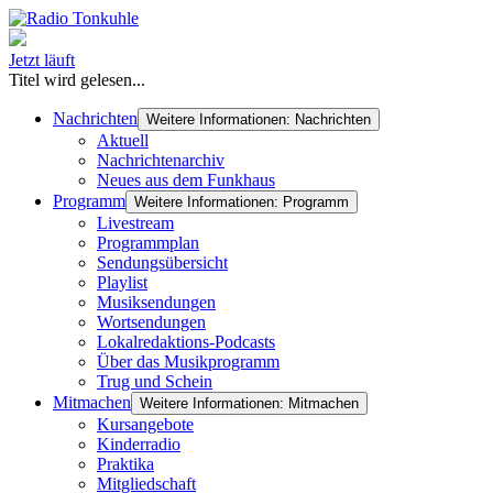
Jetzt läuft
Titel wird gelesen...
Nachrichten
Weitere Informationen: Nachrichten
Aktuell
Nachrichtenarchiv
Neues aus dem Funkhaus
Programm
Weitere Informationen: Programm
Livestream
Programmplan
Sendungsübersicht
Playlist
Musiksendungen
Wortsendungen
Lokalredaktions-Podcasts
Über das Musikprogramm
Trug und Schein
Mitmachen
Weitere Informationen: Mitmachen
Kursangebote
Kinderradio
Praktika
Mitgliedschaft