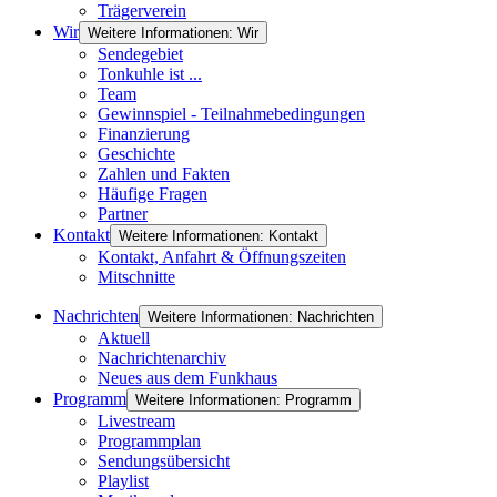
Trägerverein
Wir
Weitere Informationen: Wir
Sendegebiet
Tonkuhle ist ...
Team
Gewinnspiel - Teilnahmebedingungen
Finanzierung
Geschichte
Zahlen und Fakten
Häufige Fragen
Partner
Kontakt
Weitere Informationen: Kontakt
Kontakt, Anfahrt & Öffnungszeiten
Mitschnitte
Nachrichten
Weitere Informationen: Nachrichten
Aktuell
Nachrichtenarchiv
Neues aus dem Funkhaus
Programm
Weitere Informationen: Programm
Livestream
Programmplan
Sendungsübersicht
Playlist