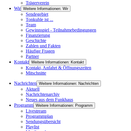
Trägerverein
Wir
Weitere Informationen: Wir
Sendegebiet
Tonkuhle ist ...
Team
Gewinnspiel - Teilnahmebedingungen
Finanzierung
Geschichte
Zahlen und Fakten
Häufige Fragen
Partner
Kontakt
Weitere Informationen: Kontakt
Kontakt, Anfahrt & Öffnungszeiten
Mitschnitte
Nachrichten
Weitere Informationen: Nachrichten
Aktuell
Nachrichtenarchiv
Neues aus dem Funkhaus
Programm
Weitere Informationen: Programm
Livestream
Programmplan
Sendungsübersicht
Playlist