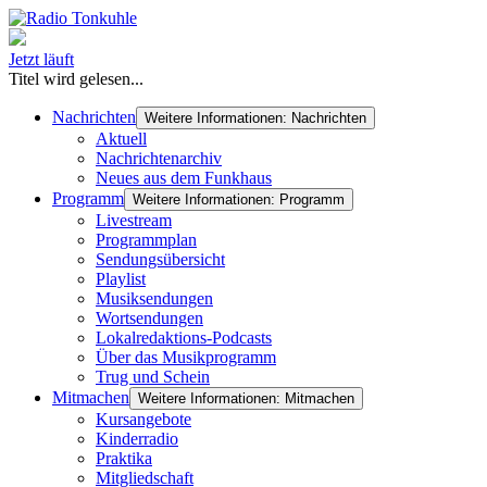
Jetzt läuft
Titel wird gelesen...
Nachrichten
Weitere Informationen: Nachrichten
Aktuell
Nachrichtenarchiv
Neues aus dem Funkhaus
Programm
Weitere Informationen: Programm
Livestream
Programmplan
Sendungsübersicht
Playlist
Musiksendungen
Wortsendungen
Lokalredaktions-Podcasts
Über das Musikprogramm
Trug und Schein
Mitmachen
Weitere Informationen: Mitmachen
Kursangebote
Kinderradio
Praktika
Mitgliedschaft