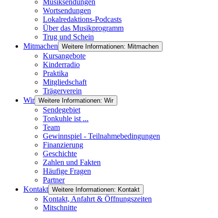
Musiksendungen
Wortsendungen
Lokalredaktions-Podcasts
Über das Musikprogramm
Trug und Schein
Mitmachen
Weitere Informationen: Mitmachen
Kursangebote
Kinderradio
Praktika
Mitgliedschaft
Trägerverein
Wir
Weitere Informationen: Wir
Sendegebiet
Tonkuhle ist ...
Team
Gewinnspiel - Teilnahmebedingungen
Finanzierung
Geschichte
Zahlen und Fakten
Häufige Fragen
Partner
Kontakt
Weitere Informationen: Kontakt
Kontakt, Anfahrt & Öffnungszeiten
Mitschnitte