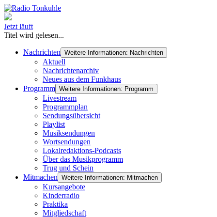
Jetzt läuft
Titel wird gelesen...
Nachrichten
Weitere Informationen: Nachrichten
Aktuell
Nachrichtenarchiv
Neues aus dem Funkhaus
Programm
Weitere Informationen: Programm
Livestream
Programmplan
Sendungsübersicht
Playlist
Musiksendungen
Wortsendungen
Lokalredaktions-Podcasts
Über das Musikprogramm
Trug und Schein
Mitmachen
Weitere Informationen: Mitmachen
Kursangebote
Kinderradio
Praktika
Mitgliedschaft