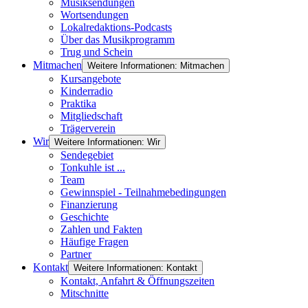
Musiksendungen
Wortsendungen
Lokalredaktions-Podcasts
Über das Musikprogramm
Trug und Schein
Mitmachen
Weitere Informationen: Mitmachen
Kursangebote
Kinderradio
Praktika
Mitgliedschaft
Trägerverein
Wir
Weitere Informationen: Wir
Sendegebiet
Tonkuhle ist ...
Team
Gewinnspiel - Teilnahmebedingungen
Finanzierung
Geschichte
Zahlen und Fakten
Häufige Fragen
Partner
Kontakt
Weitere Informationen: Kontakt
Kontakt, Anfahrt & Öffnungszeiten
Mitschnitte