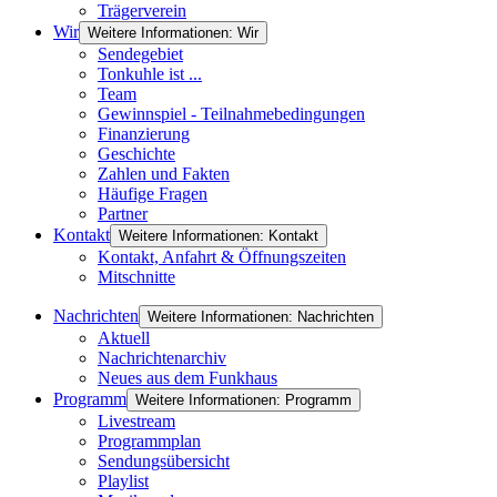
Trägerverein
Wir
Weitere Informationen: Wir
Sendegebiet
Tonkuhle ist ...
Team
Gewinnspiel - Teilnahmebedingungen
Finanzierung
Geschichte
Zahlen und Fakten
Häufige Fragen
Partner
Kontakt
Weitere Informationen: Kontakt
Kontakt, Anfahrt & Öffnungszeiten
Mitschnitte
Nachrichten
Weitere Informationen: Nachrichten
Aktuell
Nachrichtenarchiv
Neues aus dem Funkhaus
Programm
Weitere Informationen: Programm
Livestream
Programmplan
Sendungsübersicht
Playlist