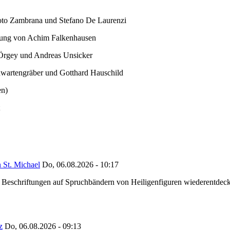
Soto Zambrana und Stefano De Laurenzi
eitung von Achim Falkenhausen
 Örgey und Andreas Unsicker
hwartengräber und Gotthard Hauschild
en)
 St. Michael
Do, 06.08.2026 - 10:17
eschriftungen auf Spruchbändern von Heiligenfiguren wiederentdeckt,
z
Do, 06.08.2026 - 09:13