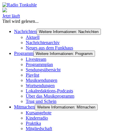
Jetzt läuft
Titel wird gelesen...
Nachrichten
Weitere Informationen: Nachrichten
Aktuell
Nachrichtenarchiv
Neues aus dem Funkhaus
Programm
Weitere Informationen: Programm
Livestream
Programmplan
Sendungsübersicht
Playlist
Musiksendungen
Wortsendungen
Lokalredaktions-Podcasts
Über das Musikprogramm
Trug und Schein
Mitmachen
Weitere Informationen: Mitmachen
Kursangebote
Kinderradio
Praktika
Mitgliedschaft