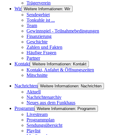
Trägerverein
Wir
Weitere Informationen: Wir
Sendegebiet
Tonkuhle ist ...
Team
Gewinnspiel - Teilnahmebedingungen
Finanzierung
Geschichte
Zahlen und Fakten
Häufige Fragen
Partner
Kontakt
Weitere Informationen: Kontakt
Kontakt, Anfahrt & Öffnungszeiten
Mitschnitte
Nachrichten
Weitere Informationen: Nachrichten
Aktuell
Nachrichtenarchiv
Neues aus dem Funkhaus
Programm
Weitere Informationen: Programm
Livestream
Programmplan
Sendungsübersicht
Playlist