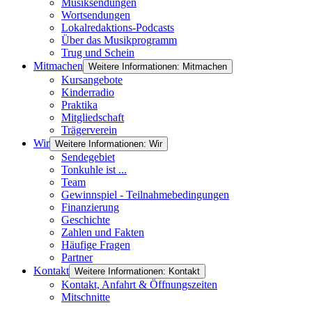
Musiksendungen
Wortsendungen
Lokalredaktions-Podcasts
Über das Musikprogramm
Trug und Schein
Mitmachen
Weitere Informationen: Mitmachen
Kursangebote
Kinderradio
Praktika
Mitgliedschaft
Trägerverein
Wir
Weitere Informationen: Wir
Sendegebiet
Tonkuhle ist ...
Team
Gewinnspiel - Teilnahmebedingungen
Finanzierung
Geschichte
Zahlen und Fakten
Häufige Fragen
Partner
Kontakt
Weitere Informationen: Kontakt
Kontakt, Anfahrt & Öffnungszeiten
Mitschnitte