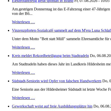
Elektrofahrzeug gerät spontan in Brand
Fr, 07.08.2026 - 10:05
Am.gestrigen Donnerstag ist das E-Fahrzeug einer 47-Jährige
von der B6...
Weiterlesen …
Vinzenzpforten-Sozialcafé sammelt auf dem M'era Luna Schlaf
Unter dem Motto "Bett statt Müll" sammeln Ehrenamtliche für d
Weiterlesen …
Kreis meldet Rekordbeteiligung beim Stadtradeln
Do, 06.08.20
Am Stadtradeln haben dieses Jahr im Landkreis Hildesheim mehr 
Weiterlesen …
Südstadt-Seniorin wird Opfer von falschen Handwerkern
Do, 0
Eine Seniorin aus der Hildesheimer Südstadt ist letzte Woche F
Weiterlesen …
Gewerkschaft weist auf freie Ausbildungsplätze hin
Do, 06.08.