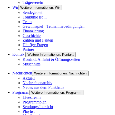
Trägerverein
Wir
Weitere Informationen: Wir
Sendegebiet
Tonkuhle ist ...
Team
Gewinnspiel - Teilnahmebedingungen
Finanzierung
Geschichte
Zahlen und Fakten
Häufige Fragen
Partner
Kontakt
Weitere Informationen: Kontakt
Kontakt, Anfahrt & Öffnungszeiten
Mitschnitte
Nachrichten
Weitere Informationen: Nachrichten
Aktuell
Nachrichtenarchiv
Neues aus dem Funkhaus
Programm
Weitere Informationen: Programm
Livestream
Programmplan
Sendungsübersicht
Playlist