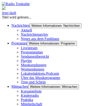
Jetzt läuft
Titel wird gelesen...
Nachrichten
Weitere Informationen: Nachrichten
Aktuell
Nachrichtenarchiv
Neues aus dem Funkhaus
Programm
Weitere Informationen: Programm
Livestream
Programmplan
Sendungsübersicht
Playlist
Musiksendungen
Wortsendungen
Lokalredaktions-Podcasts
Über das Musikprogramm
Trug und Schein
Mitmachen
Weitere Informationen: Mitmachen
Kursangebote
Kinderradio
Praktika
Mitgliedschaft