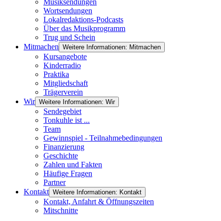
Musiksendungen
Wortsendungen
Lokalredaktions-Podcasts
Über das Musikprogramm
Trug und Schein
Mitmachen
Weitere Informationen: Mitmachen
Kursangebote
Kinderradio
Praktika
Mitgliedschaft
Trägerverein
Wir
Weitere Informationen: Wir
Sendegebiet
Tonkuhle ist ...
Team
Gewinnspiel - Teilnahmebedingungen
Finanzierung
Geschichte
Zahlen und Fakten
Häufige Fragen
Partner
Kontakt
Weitere Informationen: Kontakt
Kontakt, Anfahrt & Öffnungszeiten
Mitschnitte