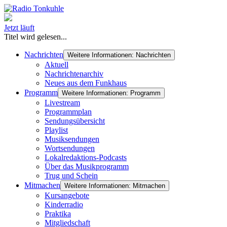
Jetzt läuft
Titel wird gelesen...
Nachrichten
Weitere Informationen: Nachrichten
Aktuell
Nachrichtenarchiv
Neues aus dem Funkhaus
Programm
Weitere Informationen: Programm
Livestream
Programmplan
Sendungsübersicht
Playlist
Musiksendungen
Wortsendungen
Lokalredaktions-Podcasts
Über das Musikprogramm
Trug und Schein
Mitmachen
Weitere Informationen: Mitmachen
Kursangebote
Kinderradio
Praktika
Mitgliedschaft