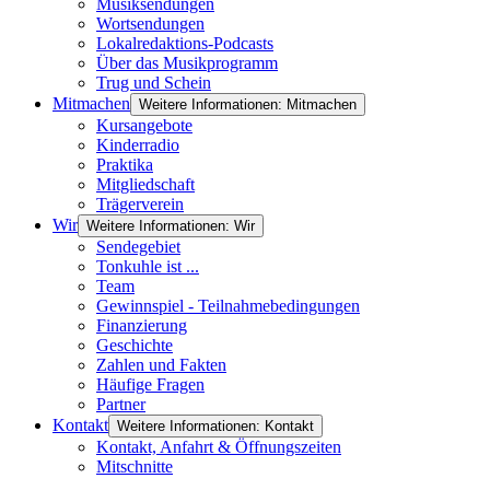
Musiksendungen
Wortsendungen
Lokalredaktions-Podcasts
Über das Musikprogramm
Trug und Schein
Mitmachen
Weitere Informationen: Mitmachen
Kursangebote
Kinderradio
Praktika
Mitgliedschaft
Trägerverein
Wir
Weitere Informationen: Wir
Sendegebiet
Tonkuhle ist ...
Team
Gewinnspiel - Teilnahmebedingungen
Finanzierung
Geschichte
Zahlen und Fakten
Häufige Fragen
Partner
Kontakt
Weitere Informationen: Kontakt
Kontakt, Anfahrt & Öffnungszeiten
Mitschnitte