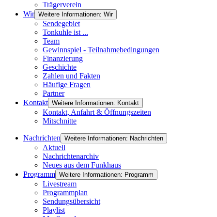
Trägerverein
Wir
Weitere Informationen: Wir
Sendegebiet
Tonkuhle ist ...
Team
Gewinnspiel - Teilnahmebedingungen
Finanzierung
Geschichte
Zahlen und Fakten
Häufige Fragen
Partner
Kontakt
Weitere Informationen: Kontakt
Kontakt, Anfahrt & Öffnungszeiten
Mitschnitte
Nachrichten
Weitere Informationen: Nachrichten
Aktuell
Nachrichtenarchiv
Neues aus dem Funkhaus
Programm
Weitere Informationen: Programm
Livestream
Programmplan
Sendungsübersicht
Playlist