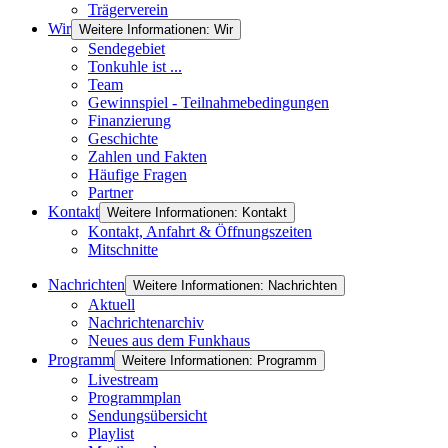
Trägerverein
Wir
Weitere Informationen: Wir
Sendegebiet
Tonkuhle ist ...
Team
Gewinnspiel - Teilnahmebedingungen
Finanzierung
Geschichte
Zahlen und Fakten
Häufige Fragen
Partner
Kontakt
Weitere Informationen: Kontakt
Kontakt, Anfahrt & Öffnungszeiten
Mitschnitte
Nachrichten
Weitere Informationen: Nachrichten
Aktuell
Nachrichtenarchiv
Neues aus dem Funkhaus
Programm
Weitere Informationen: Programm
Livestream
Programmplan
Sendungsübersicht
Playlist