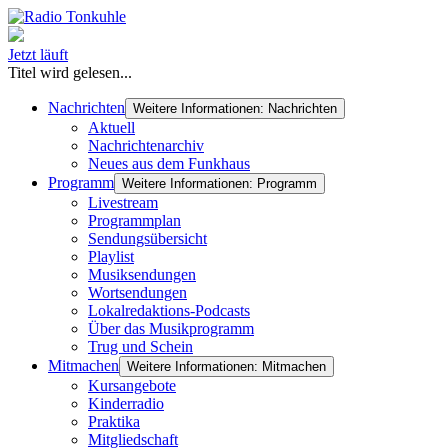
Jetzt läuft
Titel wird gelesen...
Nachrichten
Weitere Informationen: Nachrichten
Aktuell
Nachrichtenarchiv
Neues aus dem Funkhaus
Programm
Weitere Informationen: Programm
Livestream
Programmplan
Sendungsübersicht
Playlist
Musiksendungen
Wortsendungen
Lokalredaktions-Podcasts
Über das Musikprogramm
Trug und Schein
Mitmachen
Weitere Informationen: Mitmachen
Kursangebote
Kinderradio
Praktika
Mitgliedschaft