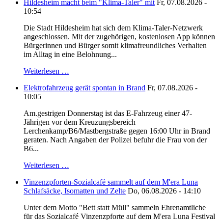
Hildesheim macht beim "Klima-Taler" mit
Fr, 07.08.2026 -
10:54
Die Stadt Hildesheim hat sich dem Klima-Taler-Netzwerk
angeschlossen. Mit der zugehörigen, kostenlosen App können
Bürgerinnen und Bürger somit klimafreundliches Verhalten
im Alltag in eine Belohnung...
Weiterlesen …
Elektrofahrzeug gerät spontan in Brand
Fr, 07.08.2026 -
10:05
Am.gestrigen Donnerstag ist das E-Fahrzeug einer 47-
Jährigen vor dem Kreuzungsbereich
Lerchenkamp/B6/Mastbergstraße gegen 16:00 Uhr in Brand
geraten. Nach Angaben der Polizei befuhr die Frau von der
B6...
Weiterlesen …
Vinzenzpforten-Sozialcafé sammelt auf dem M'era Luna
Schlafsäcke, Isomatten und Zelte
Do, 06.08.2026 - 14:10
Unter dem Motto "Bett statt Müll" sammeln Ehrenamtliche
für das Sozialcafé Vinzenzpforte auf dem M'era Luna Festival