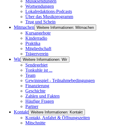
Musiksendungen
Wortsendungen
Lokalredaktions-Podcasts
Über das Musikprogramm
Trug und Schein
Mitmachen
Weitere Informationen: Mitmachen
Kursangebote
Kinderradio
Praktika
Mitgliedschaft
Trägerverein
Wir
Weitere Informationen: Wir
Sendegebiet
Tonkuhle ist ...
Team
Gewinnspiel - Teilnahmebedingungen
Finanzierung
Geschichte
Zahlen und Fakten
Häufige Fragen
Partner
Kontakt
Weitere Informationen: Kontakt
Kontakt, Anfahrt & Öffnungszeiten
Mitschnitte