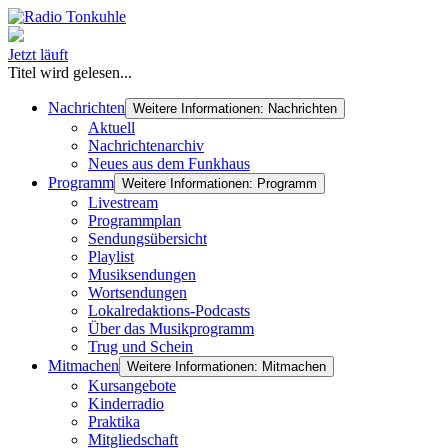
Jetzt läuft
Titel wird gelesen...
Nachrichten
Weitere Informationen: Nachrichten
Aktuell
Nachrichtenarchiv
Neues aus dem Funkhaus
Programm
Weitere Informationen: Programm
Livestream
Programmplan
Sendungsübersicht
Playlist
Musiksendungen
Wortsendungen
Lokalredaktions-Podcasts
Über das Musikprogramm
Trug und Schein
Mitmachen
Weitere Informationen: Mitmachen
Kursangebote
Kinderradio
Praktika
Mitgliedschaft