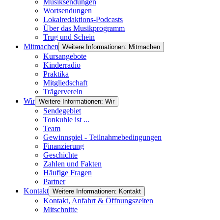
Musiksendungen
Wortsendungen
Lokalredaktions-Podcasts
Über das Musikprogramm
Trug und Schein
Mitmachen
Weitere Informationen: Mitmachen
Kursangebote
Kinderradio
Praktika
Mitgliedschaft
Trägerverein
Wir
Weitere Informationen: Wir
Sendegebiet
Tonkuhle ist ...
Team
Gewinnspiel - Teilnahmebedingungen
Finanzierung
Geschichte
Zahlen und Fakten
Häufige Fragen
Partner
Kontakt
Weitere Informationen: Kontakt
Kontakt, Anfahrt & Öffnungszeiten
Mitschnitte