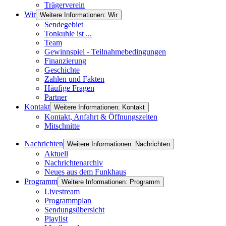
Trägerverein
Wir
Weitere Informationen: Wir
Sendegebiet
Tonkuhle ist ...
Team
Gewinnspiel - Teilnahmebedingungen
Finanzierung
Geschichte
Zahlen und Fakten
Häufige Fragen
Partner
Kontakt
Weitere Informationen: Kontakt
Kontakt, Anfahrt & Öffnungszeiten
Mitschnitte
Nachrichten
Weitere Informationen: Nachrichten
Aktuell
Nachrichtenarchiv
Neues aus dem Funkhaus
Programm
Weitere Informationen: Programm
Livestream
Programmplan
Sendungsübersicht
Playlist