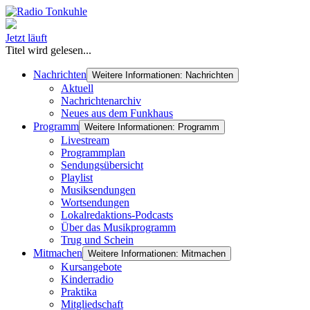
Jetzt läuft
Titel wird gelesen...
Nachrichten
Weitere Informationen: Nachrichten
Aktuell
Nachrichtenarchiv
Neues aus dem Funkhaus
Programm
Weitere Informationen: Programm
Livestream
Programmplan
Sendungsübersicht
Playlist
Musiksendungen
Wortsendungen
Lokalredaktions-Podcasts
Über das Musikprogramm
Trug und Schein
Mitmachen
Weitere Informationen: Mitmachen
Kursangebote
Kinderradio
Praktika
Mitgliedschaft