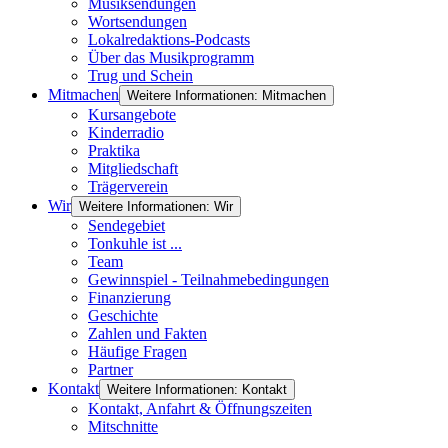
Musiksendungen
Wortsendungen
Lokalredaktions-Podcasts
Über das Musikprogramm
Trug und Schein
Mitmachen
Weitere Informationen: Mitmachen
Kursangebote
Kinderradio
Praktika
Mitgliedschaft
Trägerverein
Wir
Weitere Informationen: Wir
Sendegebiet
Tonkuhle ist ...
Team
Gewinnspiel - Teilnahmebedingungen
Finanzierung
Geschichte
Zahlen und Fakten
Häufige Fragen
Partner
Kontakt
Weitere Informationen: Kontakt
Kontakt, Anfahrt & Öffnungszeiten
Mitschnitte