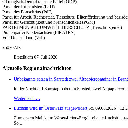
Ökologisch-Demokratische Partei (ÖDP)
Partei der Humanisten (PdH)
Partei des Fortschritts (PdF)
Partei für Arbeit, Rechtsstaat, Tierschutz, Elitenförderung und basis
Partei für Gerechtigkeit und Menschlichkeit (PGM)
PARTEI MENSCH UMWELT TIERSCHUTZ (Tierschutzpartei)
Piratenpartei Niedersachsen (PIRATEN)
Volt Deutschland (Volt)
260707.fx
Erstellt am 07. Juli 2026
Aktuelle Regionalnachrichten
Unbekannte setzen in Sarstedt zwei Altpapiercontainer in Bran
In der Nacht auf Samstag haben in Sarstedt zwei Altpapiercontai
Weiterlesen …
Luchsin wird im Osterwald ausgewildert
So, 09.08.2026 - 12:
Zum ersten Mal ist im Weser-Leine-Bergland eine Luchsin ausg
So...