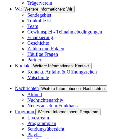
Trägerverein
Wir
Weitere Informationen: Wir
Sendegebiet
Tonkuhle ist ...
Team
Gewinnspiel - Teilnahmebedingungen
Finanzierung
Geschichte
Zahlen und Fakten
Häufige Fragen
Partner
Kontakt
Weitere Informationen: Kontakt
Kontakt, Anfahrt & Öffnungszeiten
Mitschnitte
Nachrichten
Weitere Informationen: Nachrichten
Aktuell
Nachrichtenarchiv
Neues aus dem Funkhaus
Programm
Weitere Informationen: Programm
Livestream
Programmplan
Sendungsübersicht
Playlist