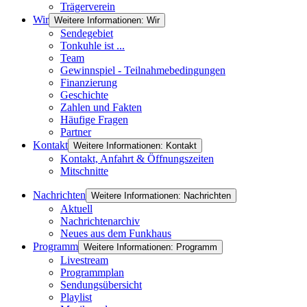
Trägerverein
Wir
Weitere Informationen: Wir
Sendegebiet
Tonkuhle ist ...
Team
Gewinnspiel - Teilnahmebedingungen
Finanzierung
Geschichte
Zahlen und Fakten
Häufige Fragen
Partner
Kontakt
Weitere Informationen: Kontakt
Kontakt, Anfahrt & Öffnungszeiten
Mitschnitte
Nachrichten
Weitere Informationen: Nachrichten
Aktuell
Nachrichtenarchiv
Neues aus dem Funkhaus
Programm
Weitere Informationen: Programm
Livestream
Programmplan
Sendungsübersicht
Playlist