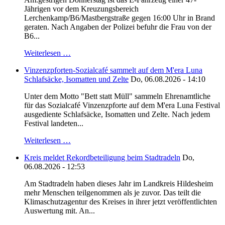
Jährigen vor dem Kreuzungsbereich
Lerchenkamp/B6/Mastbergstraße gegen 16:00 Uhr in Brand
geraten. Nach Angaben der Polizei befuhr die Frau von der
B6...
Weiterlesen …
Vinzenzpforten-Sozialcafé sammelt auf dem M'era Luna
Schlafsäcke, Isomatten und Zelte
Do, 06.08.2026 - 14:10
Unter dem Motto "Bett statt Müll" sammeln Ehrenamtliche
für das Sozialcafé Vinzenzpforte auf dem M'era Luna Festival
ausgediente Schlafsäcke, Isomatten und Zelte. Nach jedem
Festival landeten...
Weiterlesen …
Kreis meldet Rekordbeteiligung beim Stadtradeln
Do,
06.08.2026 - 12:53
Am Stadtradeln haben dieses Jahr im Landkreis Hildesheim
mehr Menschen teilgenommen als je zuvor. Das teilt die
Klimaschutzagentur des Kreises in ihrer jetzt veröffentlichten
Auswertung mit. An...