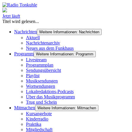
Jetzt läuft
Titel wird gelesen...
Nachrichten
Weitere Informationen: Nachrichten
Aktuell
Nachrichtenarchiv
Neues aus dem Funkhaus
Programm
Weitere Informationen: Programm
Livestream
Programmplan
Sendungsübersicht
Playlist
Musiksendungen
Wortsendungen
Lokalredaktions-Podcasts
Über das Musikprogramm
Trug und Schein
Mitmachen
Weitere Informationen: Mitmachen
Kursangebote
Kinderradio
Praktika
Mitgliedschaft