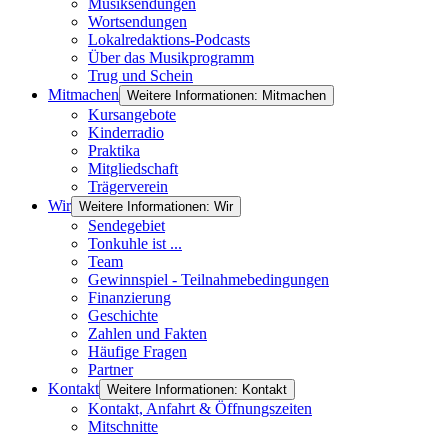
Musiksendungen
Wortsendungen
Lokalredaktions-Podcasts
Über das Musikprogramm
Trug und Schein
Mitmachen
Weitere Informationen: Mitmachen
Kursangebote
Kinderradio
Praktika
Mitgliedschaft
Trägerverein
Wir
Weitere Informationen: Wir
Sendegebiet
Tonkuhle ist ...
Team
Gewinnspiel - Teilnahmebedingungen
Finanzierung
Geschichte
Zahlen und Fakten
Häufige Fragen
Partner
Kontakt
Weitere Informationen: Kontakt
Kontakt, Anfahrt & Öffnungszeiten
Mitschnitte