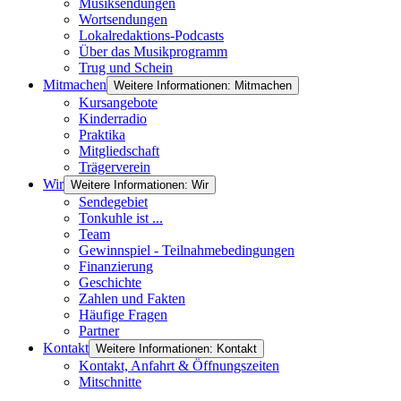
Musiksendungen
Wortsendungen
Lokalredaktions-Podcasts
Über das Musikprogramm
Trug und Schein
Mitmachen
Weitere Informationen: Mitmachen
Kursangebote
Kinderradio
Praktika
Mitgliedschaft
Trägerverein
Wir
Weitere Informationen: Wir
Sendegebiet
Tonkuhle ist ...
Team
Gewinnspiel - Teilnahmebedingungen
Finanzierung
Geschichte
Zahlen und Fakten
Häufige Fragen
Partner
Kontakt
Weitere Informationen: Kontakt
Kontakt, Anfahrt & Öffnungszeiten
Mitschnitte