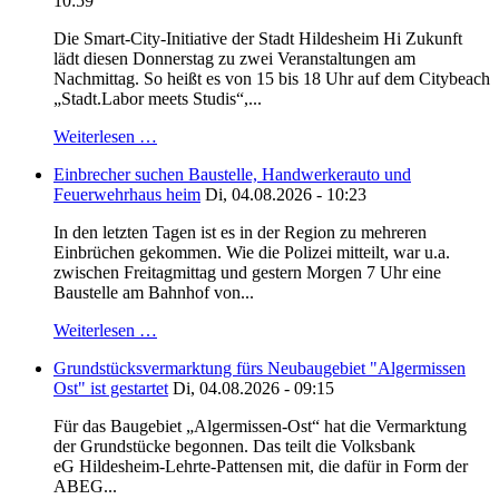
10:59
Die Smart-City-Initiative der Stadt Hildesheim Hi Zukunft
lädt diesen Donnerstag zu zwei Veranstaltungen am
Nachmittag. So heißt es von 15 bis 18 Uhr auf dem Citybeach
„Stadt.Labor meets Studis“,...
Weiterlesen …
Einbrecher suchen Baustelle, Handwerkerauto und
Feuerwehrhaus heim
Di, 04.08.2026 - 10:23
In den letzten Tagen ist es in der Region zu mehreren
Einbrüchen gekommen. Wie die Polizei mitteilt, war u.a.
zwischen Freitagmittag und gestern Morgen 7 Uhr eine
Baustelle am Bahnhof von...
Weiterlesen …
Grundstücksvermarktung fürs Neubaugebiet "Algermissen
Ost" ist gestartet
Di, 04.08.2026 - 09:15
Für das Baugebiet „Algermissen-Ost“ hat die Vermarktung
der Grundstücke begonnen. Das teilt die Volksbank
eG Hildesheim-Lehrte-Pattensen mit, die dafür in Form der
ABEG...