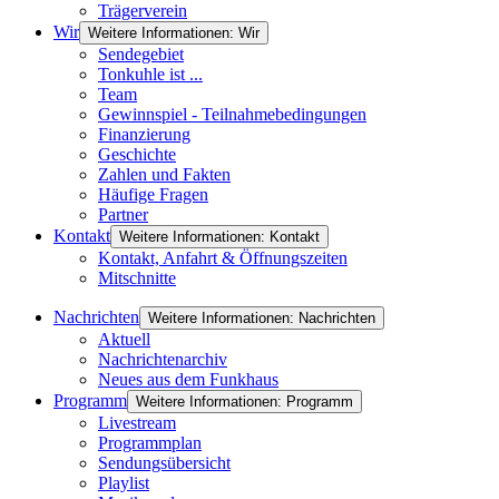
Trägerverein
Wir
Weitere Informationen: Wir
Sendegebiet
Tonkuhle ist ...
Team
Gewinnspiel - Teilnahmebedingungen
Finanzierung
Geschichte
Zahlen und Fakten
Häufige Fragen
Partner
Kontakt
Weitere Informationen: Kontakt
Kontakt, Anfahrt & Öffnungszeiten
Mitschnitte
Nachrichten
Weitere Informationen: Nachrichten
Aktuell
Nachrichtenarchiv
Neues aus dem Funkhaus
Programm
Weitere Informationen: Programm
Livestream
Programmplan
Sendungsübersicht
Playlist