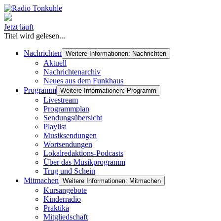
Jetzt läuft
Titel wird gelesen...
Nachrichten
Weitere Informationen: Nachrichten
Aktuell
Nachrichtenarchiv
Neues aus dem Funkhaus
Programm
Weitere Informationen: Programm
Livestream
Programmplan
Sendungsübersicht
Playlist
Musiksendungen
Wortsendungen
Lokalredaktions-Podcasts
Über das Musikprogramm
Trug und Schein
Mitmachen
Weitere Informationen: Mitmachen
Kursangebote
Kinderradio
Praktika
Mitgliedschaft