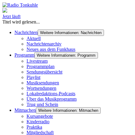
Jetzt läuft
Titel wird gelesen...
Nachrichten
Weitere Informationen: Nachrichten
Aktuell
Nachrichtenarchiv
Neues aus dem Funkhaus
Programm
Weitere Informationen: Programm
Livestream
Programmplan
Sendungsübersicht
Playlist
Musiksendungen
Wortsendungen
Lokalredaktions-Podcasts
Über das Musikprogramm
Trug und Schein
Mitmachen
Weitere Informationen: Mitmachen
Kursangebote
Kinderradio
Praktika
Mitgliedschaft