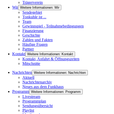
Trägerverein
Wir
Weitere Informationen: Wir
Sendegebiet
Tonkuhle ist ...
Team
Gewinnspiel - Teilnahmebedingungen
Finanzierung
Geschichte
Zahlen und Fakten
Häufige Fragen
Partner
Kontakt
Weitere Informationen: Kontakt
Kontakt, Anfahrt & Öffnungszeiten
Mitschnitte
Nachrichten
Weitere Informationen: Nachrichten
Aktuell
Nachrichtenarchiv
Neues aus dem Funkhaus
Programm
Weitere Informationen: Programm
Livestream
Programmplan
Sendungsübersicht
Playlist