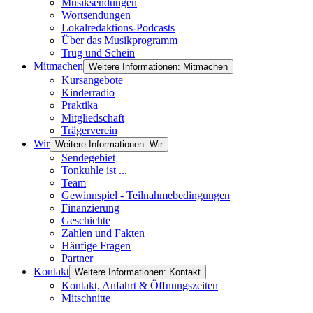
Musiksendungen
Wortsendungen
Lokalredaktions-Podcasts
Über das Musikprogramm
Trug und Schein
Mitmachen
Weitere Informationen: Mitmachen
Kursangebote
Kinderradio
Praktika
Mitgliedschaft
Trägerverein
Wir
Weitere Informationen: Wir
Sendegebiet
Tonkuhle ist ...
Team
Gewinnspiel - Teilnahmebedingungen
Finanzierung
Geschichte
Zahlen und Fakten
Häufige Fragen
Partner
Kontakt
Weitere Informationen: Kontakt
Kontakt, Anfahrt & Öffnungszeiten
Mitschnitte