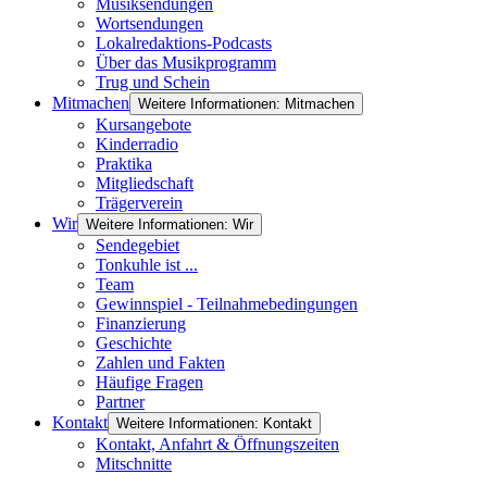
Musiksendungen
Wortsendungen
Lokalredaktions-Podcasts
Über das Musikprogramm
Trug und Schein
Mitmachen
Weitere Informationen: Mitmachen
Kursangebote
Kinderradio
Praktika
Mitgliedschaft
Trägerverein
Wir
Weitere Informationen: Wir
Sendegebiet
Tonkuhle ist ...
Team
Gewinnspiel - Teilnahmebedingungen
Finanzierung
Geschichte
Zahlen und Fakten
Häufige Fragen
Partner
Kontakt
Weitere Informationen: Kontakt
Kontakt, Anfahrt & Öffnungszeiten
Mitschnitte