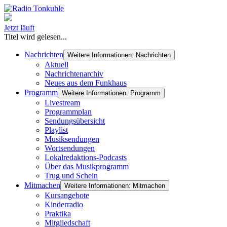
Jetzt läuft
Titel wird gelesen...
Nachrichten
Weitere Informationen: Nachrichten
Aktuell
Nachrichtenarchiv
Neues aus dem Funkhaus
Programm
Weitere Informationen: Programm
Livestream
Programmplan
Sendungsübersicht
Playlist
Musiksendungen
Wortsendungen
Lokalredaktions-Podcasts
Über das Musikprogramm
Trug und Schein
Mitmachen
Weitere Informationen: Mitmachen
Kursangebote
Kinderradio
Praktika
Mitgliedschaft