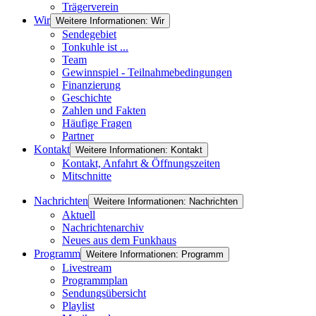
Trägerverein
Wir
Weitere Informationen: Wir
Sendegebiet
Tonkuhle ist ...
Team
Gewinnspiel - Teilnahmebedingungen
Finanzierung
Geschichte
Zahlen und Fakten
Häufige Fragen
Partner
Kontakt
Weitere Informationen: Kontakt
Kontakt, Anfahrt & Öffnungszeiten
Mitschnitte
Nachrichten
Weitere Informationen: Nachrichten
Aktuell
Nachrichtenarchiv
Neues aus dem Funkhaus
Programm
Weitere Informationen: Programm
Livestream
Programmplan
Sendungsübersicht
Playlist