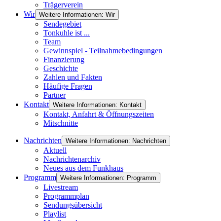
Trägerverein
Wir
Weitere Informationen: Wir
Sendegebiet
Tonkuhle ist ...
Team
Gewinnspiel - Teilnahmebedingungen
Finanzierung
Geschichte
Zahlen und Fakten
Häufige Fragen
Partner
Kontakt
Weitere Informationen: Kontakt
Kontakt, Anfahrt & Öffnungszeiten
Mitschnitte
Nachrichten
Weitere Informationen: Nachrichten
Aktuell
Nachrichtenarchiv
Neues aus dem Funkhaus
Programm
Weitere Informationen: Programm
Livestream
Programmplan
Sendungsübersicht
Playlist