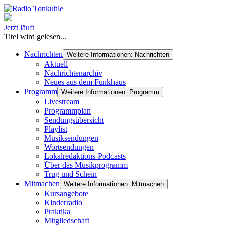
Jetzt läuft
Titel wird gelesen...
Nachrichten
Weitere Informationen: Nachrichten
Aktuell
Nachrichtenarchiv
Neues aus dem Funkhaus
Programm
Weitere Informationen: Programm
Livestream
Programmplan
Sendungsübersicht
Playlist
Musiksendungen
Wortsendungen
Lokalredaktions-Podcasts
Über das Musikprogramm
Trug und Schein
Mitmachen
Weitere Informationen: Mitmachen
Kursangebote
Kinderradio
Praktika
Mitgliedschaft