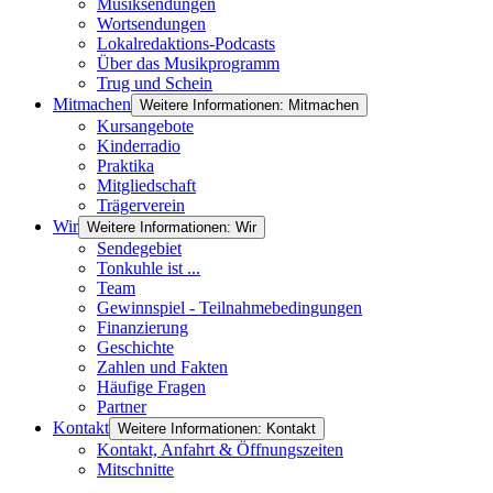
Musiksendungen
Wortsendungen
Lokalredaktions-Podcasts
Über das Musikprogramm
Trug und Schein
Mitmachen
Weitere Informationen: Mitmachen
Kursangebote
Kinderradio
Praktika
Mitgliedschaft
Trägerverein
Wir
Weitere Informationen: Wir
Sendegebiet
Tonkuhle ist ...
Team
Gewinnspiel - Teilnahmebedingungen
Finanzierung
Geschichte
Zahlen und Fakten
Häufige Fragen
Partner
Kontakt
Weitere Informationen: Kontakt
Kontakt, Anfahrt & Öffnungszeiten
Mitschnitte