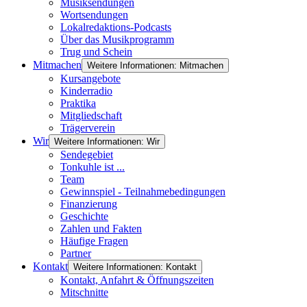
Musiksendungen
Wortsendungen
Lokalredaktions-Podcasts
Über das Musikprogramm
Trug und Schein
Mitmachen
Weitere Informationen: Mitmachen
Kursangebote
Kinderradio
Praktika
Mitgliedschaft
Trägerverein
Wir
Weitere Informationen: Wir
Sendegebiet
Tonkuhle ist ...
Team
Gewinnspiel - Teilnahmebedingungen
Finanzierung
Geschichte
Zahlen und Fakten
Häufige Fragen
Partner
Kontakt
Weitere Informationen: Kontakt
Kontakt, Anfahrt & Öffnungszeiten
Mitschnitte