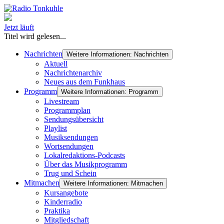
Jetzt läuft
Titel wird gelesen...
Nachrichten
Weitere Informationen: Nachrichten
Aktuell
Nachrichtenarchiv
Neues aus dem Funkhaus
Programm
Weitere Informationen: Programm
Livestream
Programmplan
Sendungsübersicht
Playlist
Musiksendungen
Wortsendungen
Lokalredaktions-Podcasts
Über das Musikprogramm
Trug und Schein
Mitmachen
Weitere Informationen: Mitmachen
Kursangebote
Kinderradio
Praktika
Mitgliedschaft