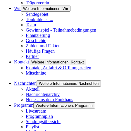
Trägerverein
Wir
Weitere Informationen: Wir
Sendegebiet
Tonkuhle ist ...
Team
Gewinnspiel - Teilnahmebedingungen
Finanzierung
Geschichte
Zahlen und Fakten
Häufige Fragen
Partner
Kontakt
Weitere Informationen: Kontakt
Kontakt, Anfahrt & Öffnungszeiten
Mitschnitte
Nachrichten
Weitere Informationen: Nachrichten
Aktuell
Nachrichtenarchiv
Neues aus dem Funkhaus
Programm
Weitere Informationen: Programm
Livestream
Programmplan
Sendungsübersicht
Playlist