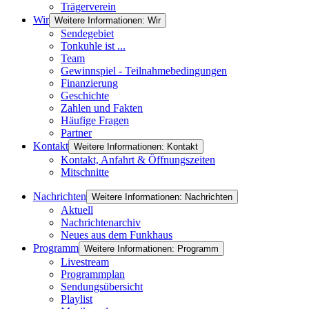
Trägerverein
Wir
Weitere Informationen: Wir
Sendegebiet
Tonkuhle ist ...
Team
Gewinnspiel - Teilnahmebedingungen
Finanzierung
Geschichte
Zahlen und Fakten
Häufige Fragen
Partner
Kontakt
Weitere Informationen: Kontakt
Kontakt, Anfahrt & Öffnungszeiten
Mitschnitte
Nachrichten
Weitere Informationen: Nachrichten
Aktuell
Nachrichtenarchiv
Neues aus dem Funkhaus
Programm
Weitere Informationen: Programm
Livestream
Programmplan
Sendungsübersicht
Playlist