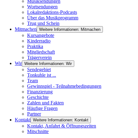
Musiksendungen
Wortsendungen
Lokalredaktions-Podcasts
Über das Musikprogramm
Trug und Schein
Mitmachen
Weitere Informationen: Mitmachen
Kursangebote
Kinderradio
Praktika
Mitgliedschaft
Trägerverein
Wir
Weitere Informationen: Wir
Sendegebiet
Tonkuhle ist ...
Team
Gewinnspiel - Teilnahmebedingungen
Finanzierung
Geschichte
Zahlen und Fakten
Häufige Fragen
Partner
Kontakt
Weitere Informationen: Kontakt
Kontakt, Anfahrt & Öffnungszeiten
Mitschnitte