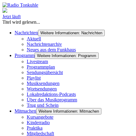
Jetzt läuft
Titel wird gelesen...
Nachrichten
Weitere Informationen: Nachrichten
Aktuell
Nachrichtenarchiv
Neues aus dem Funkhaus
Programm
Weitere Informationen: Programm
Livestream
Programmplan
Sendungsübersicht
Playlist
Musiksendungen
Wortsendungen
Lokalredaktions-Podcasts
Über das Musikprogramm
Trug und Schein
Mitmachen
Weitere Informationen: Mitmachen
Kursangebote
Kinderradio
Praktika
Mitgliedschaft