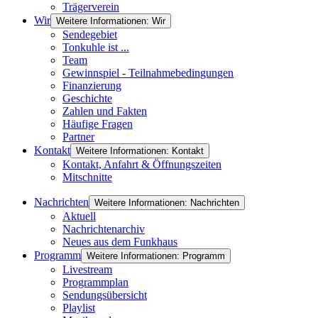
Trägerverein
Wir
Weitere Informationen: Wir
Sendegebiet
Tonkuhle ist ...
Team
Gewinnspiel - Teilnahmebedingungen
Finanzierung
Geschichte
Zahlen und Fakten
Häufige Fragen
Partner
Kontakt
Weitere Informationen: Kontakt
Kontakt, Anfahrt & Öffnungszeiten
Mitschnitte
Nachrichten
Weitere Informationen: Nachrichten
Aktuell
Nachrichtenarchiv
Neues aus dem Funkhaus
Programm
Weitere Informationen: Programm
Livestream
Programmplan
Sendungsübersicht
Playlist