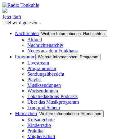
Jetzt läuft
Titel wird gelesen...
Nachrichten
Weitere Informationen: Nachrichten
Aktuell
Nachrichtenarchiv
Neues aus dem Funkhaus
Programm
Weitere Informationen: Programm
Livestream
Programmplan
Sendungsübersicht
Playlist
Musiksendungen
Wortsendungen
Lokalredaktions-Podcasts
Über das Musikprogramm
Trug und Schein
Mitmachen
Weitere Informationen: Mitmachen
Kursangebote
Kinderradio
Praktika
Mitgliedschaft