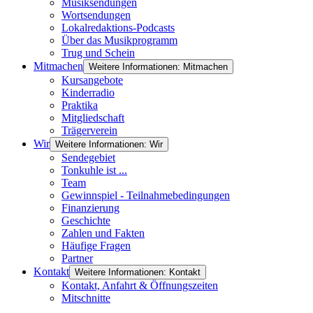
Musiksendungen
Wortsendungen
Lokalredaktions-Podcasts
Über das Musikprogramm
Trug und Schein
Mitmachen
Weitere Informationen: Mitmachen
Kursangebote
Kinderradio
Praktika
Mitgliedschaft
Trägerverein
Wir
Weitere Informationen: Wir
Sendegebiet
Tonkuhle ist ...
Team
Gewinnspiel - Teilnahmebedingungen
Finanzierung
Geschichte
Zahlen und Fakten
Häufige Fragen
Partner
Kontakt
Weitere Informationen: Kontakt
Kontakt, Anfahrt & Öffnungszeiten
Mitschnitte