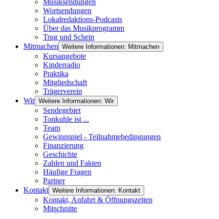
Musiksendungen
Wortsendungen
Lokalredaktions-Podcasts
Über das Musikprogramm
Trug und Schein
Mitmachen
Weitere Informationen: Mitmachen
Kursangebote
Kinderradio
Praktika
Mitgliedschaft
Trägerverein
Wir
Weitere Informationen: Wir
Sendegebiet
Tonkuhle ist ...
Team
Gewinnspiel - Teilnahmebedingungen
Finanzierung
Geschichte
Zahlen und Fakten
Häufige Fragen
Partner
Kontakt
Weitere Informationen: Kontakt
Kontakt, Anfahrt & Öffnungszeiten
Mitschnitte