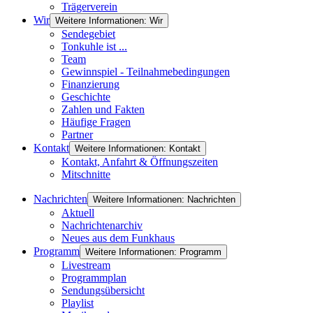
Trägerverein
Wir
Weitere Informationen: Wir
Sendegebiet
Tonkuhle ist ...
Team
Gewinnspiel - Teilnahmebedingungen
Finanzierung
Geschichte
Zahlen und Fakten
Häufige Fragen
Partner
Kontakt
Weitere Informationen: Kontakt
Kontakt, Anfahrt & Öffnungszeiten
Mitschnitte
Nachrichten
Weitere Informationen: Nachrichten
Aktuell
Nachrichtenarchiv
Neues aus dem Funkhaus
Programm
Weitere Informationen: Programm
Livestream
Programmplan
Sendungsübersicht
Playlist