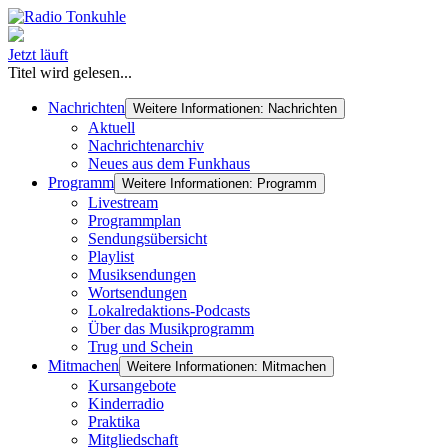
Jetzt läuft
Titel wird gelesen...
Nachrichten
Weitere Informationen: Nachrichten
Aktuell
Nachrichtenarchiv
Neues aus dem Funkhaus
Programm
Weitere Informationen: Programm
Livestream
Programmplan
Sendungsübersicht
Playlist
Musiksendungen
Wortsendungen
Lokalredaktions-Podcasts
Über das Musikprogramm
Trug und Schein
Mitmachen
Weitere Informationen: Mitmachen
Kursangebote
Kinderradio
Praktika
Mitgliedschaft